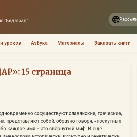
Рассылк
я "ВедаГрад".
и уроков
АзБука
Материалы
Заказать книги
Р»: 15 страница
одновременно сосуществуют славянские, греческие,
а, представляют собой, образно говоря, «лоскутные
ибо каждое имя – это свёрнутый миф. И ещё
 именослова исторически, культурно и генетически