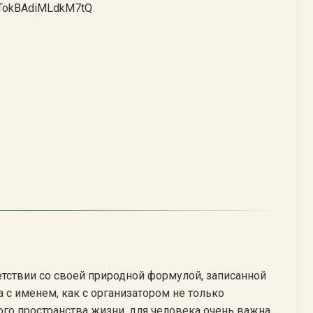
DTokBAdiMLdkM7tQ
тствии со своей природной формулой, записанной
 с именем, как с организатором не только
го пространства жизни, для человека очень важна.