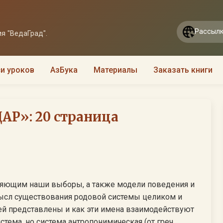
Рассылк
я "ВедаГрад".
и уроков
АзБука
Материалы
Заказать книги
Р»: 20 страница
ляющим наши выборы, а также модели поведения и
ысл существования родовой системы целиком и
ней представлены и как эти имена взаимодействуют
истема, но система антропонимическая (от греч.