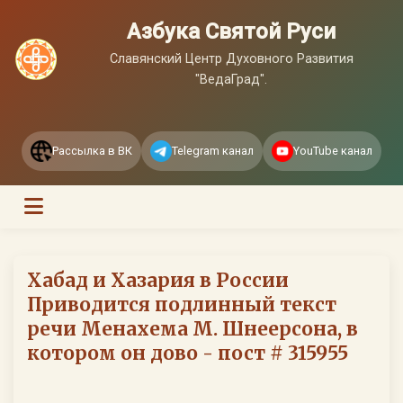
Азбука Святой Руси
Славянский Центр Духовного Развития
"ВедаГрад".
Рассылка в ВК
Telegram канал
YouTube канал
Хабад и Хазария в России
Приводится подлинный текст
речи Менахема М. Шнеерсона, в
котором он дово - пост # 315955