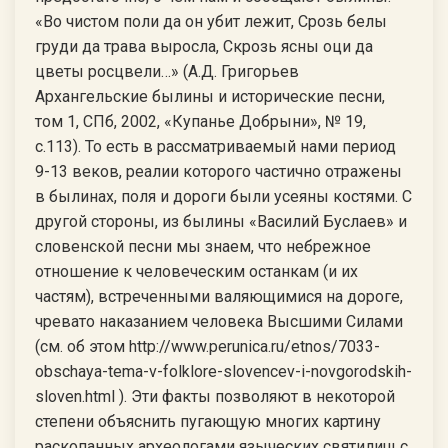
«Во чистом поли да он убит лежит, Срозь белы
груди да трава выросла, Скрозь ясны оци да
цветы росцвели…» (А.Д. Григорьев
Архангельские былины и исторические песни,
том 1, СПб, 2002, «Купанье Добрыни», № 19,
с.113). То есть в рассматриваемый нами период
9-13 веков, реалии которого частично отражены
в былинах, поля и дороги были усеяны костями. С
другой стороны, из былины «Василий Буслаев» и
словенской песни мы знаем, что небрежное
отношение к человеческим останкам (и их
частям), встреченными валяющимися на дороге,
чревато наказанием человека Высшими Силами
(см. об этом http://www.perunica.ru/etnos/7033-
obschaya-tema-v-folklore-slovencev-i-novgorodskih-
sloven.html ). Эти факты позволяют в некоторой
степени объяснить пугающую многих картину
раскопанных археологами языческих святилищ с