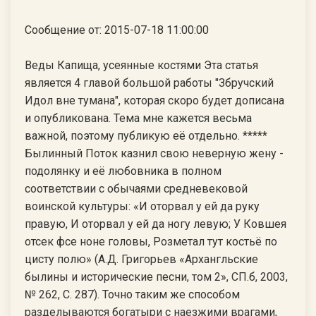
Сообщение от: 2015-07-18 11:00:00
Веды Капища, усеянные костями Эта статья
является 4 главой большой работы "Збручский
Идол вне тумана", которая скоро будет дописана
и опубликована. Тема мне кажется весьма
важной, поэтому публикую её отдельно. *****
Былинный Поток казнил свою неверную жену -
подолянку и её любовника в полном
соответствии с обычаями средневековой
воинской культуры: «И оторвал у ей да руку
правую, И оторвал у ей да ногу левую; У Ковшея
отсек фсе ноне головы, Розметал тут костьё по
цисту полю» (А.Д. Григорьев «Архангльские
былины и исторические песни, том 2», СП.б, 2003,
№ 262, С. 287). Точно таким же способом
разделываются богатыри с наезжими врагами,