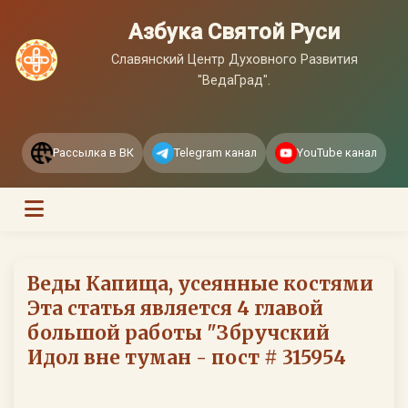
Азбука Святой Руси
Славянский Центр Духовного Развития
"ВедаГрад".
Рассылка в ВК
Telegram канал
YouTube канал
Веды Капища, усеянные костями
Эта статья является 4 главой
большой работы "Збручский
Идол вне туман - пост # 315954