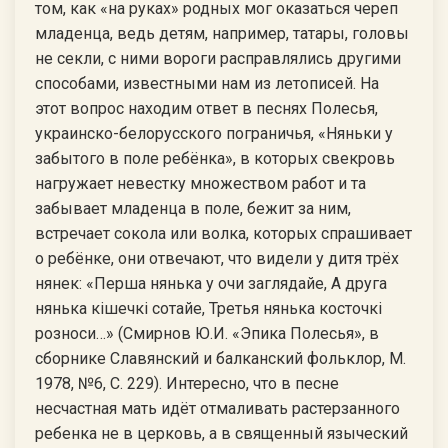
том, как «на руках» родных мог оказаться череп
младенца, ведь детям, например, татары, головы
не секли, с ними вороги расправлялись другими
способами, известными нам из летописей. На
этот вопрос находим ответ в песнях Полесья,
украинско-белорусского пограничья, «Няньки у
забытого в поле ребёнка», в которых свекровь
нагружает невестку множеством работ и та
забывает младенца в поле, бежит за ним,
встречает сокола или волка, которых спрашивает
о ребёнке, они отвечают, что видели у дитя трёх
нянек: «Перша нянька у очи заглядайе, А друга
нянька кiшечкi сотайе, Третья нянька косточкi
розноси…» (Смирнов Ю.И. «Эпика Полесья», в
сборнике Славянский и балканский фольклор, М.
1978, №6, С. 229). Интересно, что в песне
несчастная мать идёт отмаливать растерзанного
ребенка не в церковь, а в священный языческий