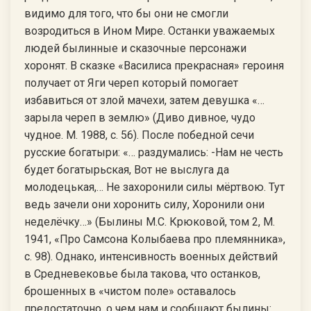
видимо для того, что бы они не смогли
возродиться в Ином Мире. Останки уважаемых
людей былинные и сказочные персонажи
хоронят. В сказке «Василиса прекрасная» героиня
получает от Яги череп который помогает
избавиться от злой мачехи, затем девушка «…
зарыла череп в землю» (Диво дивное, чудо
чудное. М. 1988, с. 56). После победной сечи
русские богатыри: «… раздумались: -Нам не честь
будет богатырьская, Вот не выслуга да
молодецькая,… Не захоронили силы мёртвою. Тут
ведь зачели они хоронить силу, Хоронили они
неделёчку…» (Былины М.С. Крюковой, том 2, М.
1941, «Про Самсона Колыбаева про племянника»,
с. 98). Однако, интенсивность военных действий
в Средневековье была такова, что останков,
брошенных в «чистом поле» оставалось
предостаточно, о чем нам и сообщают былины: