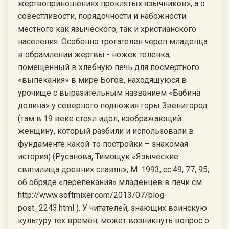
жертвоприношениях проклятых язычников», а о
совестливости, порядочности и набожности
местного как языческого, так и христианского
населения. Особенно трогателен череп младенца
в обрамлении жертвы - ножек теленка,
помещённый в хлебную печь для посмертного
«выпекания» в мире Богов, находящуюся в
урочище с выразительным названием «Бабина
долина» у северного подножия горы Звенигород
(там в 19 веке стоял идол, изображающий
женщину, который разбили и использовали в
фундаменте какой-то постройки – знакомая
история) (Русанова, Тимощук «Языческие
святилища древних славян», М. 1993, сс.49, 77, 95;
об обряде «перепекания» младенцев в печи см.
http://www.softmixer.com/2013/07/blog-
post_2243.html ). У читателей, знающих воинскую
культуру тех времён, может возникнуть вопрос о