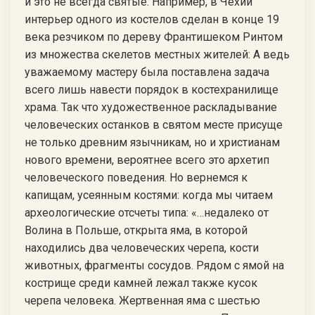
и это не всегда святые. Например, в Чехии
интерьер одного из костелов сделан в конце 19
века резчиком по дереву Франтишеком Ринтом
из множества скелетов местных жителей: А ведь
уважаемому мастеру была поставлена задача
всего лишь навести порядок в костехранилище
храма. Так что художественное раскладывание
человеческих останков в святом месте присуще
не только древним язычникам, но и христианам
нового времени, вероятнее всего это архетип
человеческого поведения. Но вернемся к
капищам, усеянным костями: когда мы читаем
археологические отсчеты типа: «…недалеко от
Волина в Польше, открыта яма, в которой
находились два человеческих черепа, кости
животных, фрагменты сосудов. Рядом с ямой на
кострище среди камней лежал также кусок
черепа человека. Жертвенная яма с шестью