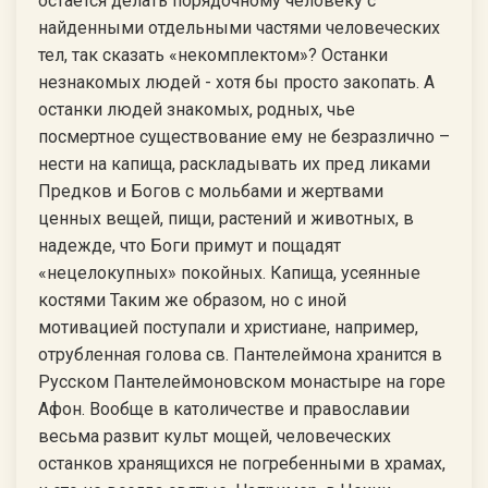
остается делать порядочному человеку с
найденными отдельными частями человеческих
тел, так сказать «некомплектом»? Останки
незнакомых людей - хотя бы просто закопать. А
останки людей знакомых, родных, чье
посмертное существование ему не безразлично –
нести на капища, раскладывать их пред ликами
Предков и Богов с мольбами и жертвами
ценных вещей, пищи, растений и животных, в
надежде, что Боги примут и пощадят
«нецелокупных» покойных. Капища, усеянные
костями Таким же образом, но с иной
мотивацией поступали и христиане, например,
отрубленная голова св. Пантелеймона хранится в
Русском Пантелеймоновском монастыре на горе
Афон. Вообще в католичестве и православии
весьма развит культ мощей, человеческих
останков хранящихся не погребенными в храмах,