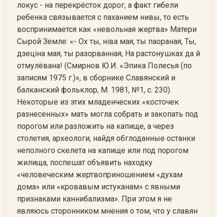
локус - на перекрёсток дорог, а факт гибели
ребенка связывается с паханием нивы, то есть
воспринимается как «невольная жертва» Матери
Сырой Земле: «- Ох ты, нiва мая, ты паораная, Ты,
дзецiна мая, ты разорванная, На растонушках да й
отмулёвана! (Смирнов Ю.И. «Эпика Полесья (по
записям 1975 г.)», в сборнике Славянский и
балканский фольклор, М. 1981, №1, с. 230).
Некоторые из этих младенческих «косточек
разнесенных» мать могла собрать и закопать под
порогом или разложить на капище, а через
столетия, археологи, найдя обглоданные останки
неполного скелета на капище или под порогом
жилища, поспешат объявить находку
«человеческим жертвоприношением «духам
дома» или «кровавым истуканам» с явными
признаками каннибализма». При этом я не
являюсь сторонником мнения о том, что у славян