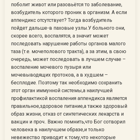
поболит живот или разовьётся то заболевание,
возбудитель которого проник в организм. А если
аппендикс отсутствует? Тогда возбудитель
пойдет дальше-в паховые узлы.У больного они,
скорее всего, воспалятся, а значит может
последовать нарушение работы органов малого
таза (т.е. мочеполового тракта), а за этим, в свою
очередь, может последовать в лучшем случае –
воспаление мочевого пузыря или
мочевыводящих протоков, а в худшем –
бесплодие. Поэтому так необходимо сохранить
этот орган иммунной системы,а наилучшей
профилактикой воспаления аппендикса является
правильное,здоровое питание,а также здоровый
образ жизни, отказ от синтетических лекарств и
вакцин и проч.. Важно помнить,что Бог сотворил
человека в наилучшем образе,и только
невежество приводит к тому,что некоторые