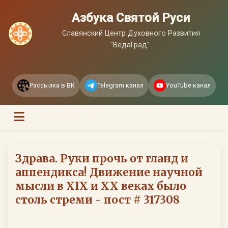
Азбука Святой Руси
Славянский Центр Духовного Развития
"ВедаГрад".
Рассылка в ВК
Telegram канал
YouTube канал
Здрава. Руки прочь от гланд и
аппендикса! Движение научной
мысли в ХIХ и ХХ веках было
столь стреми - пост # 317308