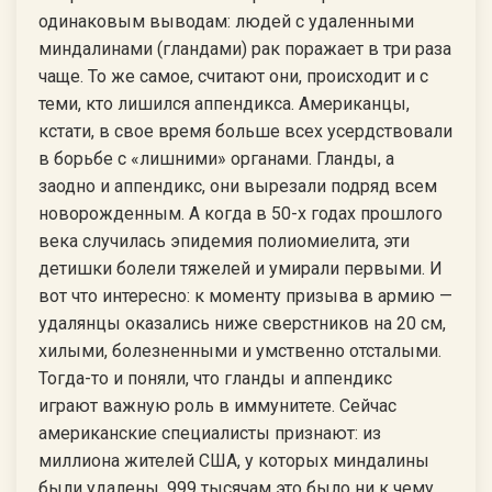
одинаковым выводам: людей с удаленными
миндалинами (гландами) рак поражает в три раза
чаще. То же самое, считают они, происходит и с
теми, кто лишился аппендикса. Американцы,
кстати, в свое время больше всех усердствовали
в борьбе с «лишними» органами. Гланды, а
заодно и аппендикс, они вырезали подряд всем
новорожденным. А когда в 50-х годах прошлого
века случилась эпидемия полиомиелита, эти
детишки болели тяжелей и умирали первыми. И
вот что интересно: к моменту призыва в армию —
удалянцы оказались ниже сверстников на 20 см,
хилыми, болезненными и умственно отсталыми.
Тогда-то и поняли, что гланды и аппендикс
играют важную роль в иммунитете. Сейчас
американские специалисты признают: из
миллиона жителей США, у которых миндалины
были удалены, 999 тысячам это было ни к чему.