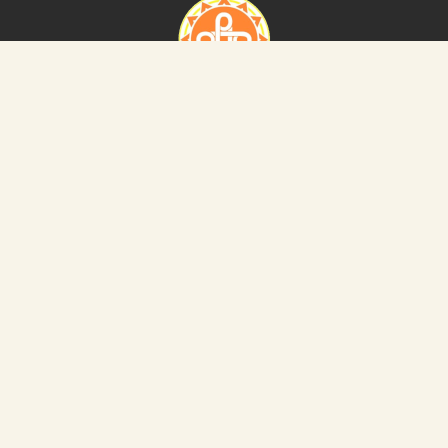
Азбука Святой Руси
Славянский Центр Духовного Развития "ВедаГрад".
Главная
История
Обучение
Записи уроков
АзБука
Материалы
Заказать Книги
Регистрация