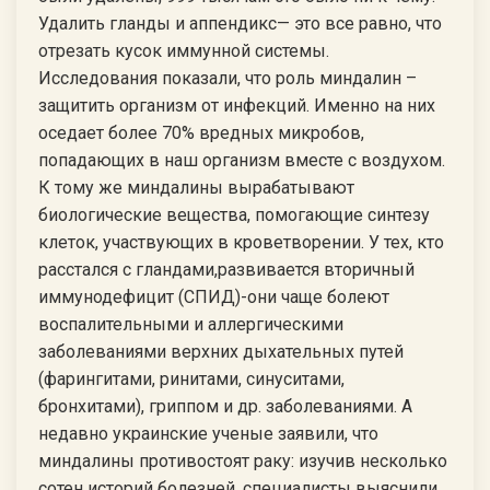
Удалить гланды и аппендикс— это все равно, что
отрезать кусок иммунной системы.
Исследования показали, что роль миндалин –
защитить организм от инфекций. Именно на них
оседает более 70% вредных микробов,
попадающих в наш организм вместе с воздухом.
К тому же миндалины вырабатывают
биологические вещества, помогающие синтезу
клеток, участвующих в кроветворении. У тех, кто
расстался с гландами,развивается вторичный
иммунодефицит (СПИД)-они чаще болеют
воспалительными и аллергическими
заболеваниями верхних дыхательных путей
(фарингитами, ринитами, синуситами,
бронхитами), гриппом и др. заболеваниями. А
недавно украинские ученые заявили, что
миндалины противостоят раку: изучив несколько
сотен историй болезней, специалисты выяснили,