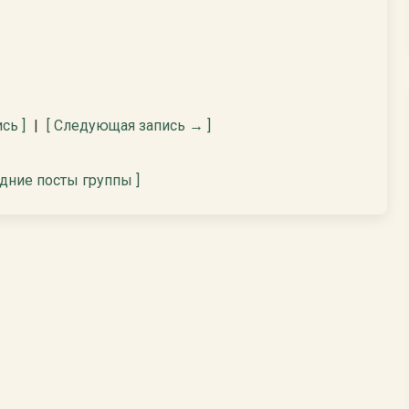
сь ]
|
[ Следующая запись → ]
едние посты группы ]