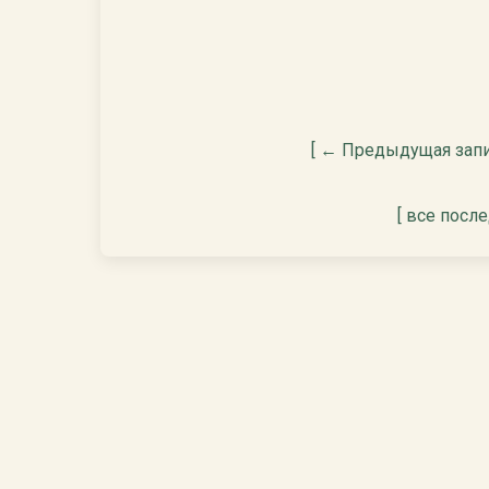
[ ← Предыдущая запи
[ все посл