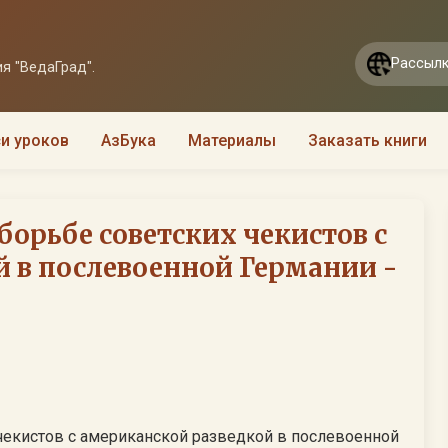
Рассылк
я "ВедаГрад".
и уроков
АзБука
Материалы
Заказать книги
 борьбе советских чекистов с
 в послевоенной Германии -
 чекистов с американской разведкой в послевоенной