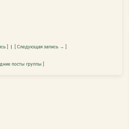
сь ]
|
[ Следующая запись → ]
едние посты группы ]