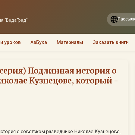
Рассылк
я "ВедаГрад".
и уроков
АзБука
Материалы
Заказать книги
 серия) Подлинная история о
иколае Кузнецове, который -
история о советском разведчике Николае Кузнецове,