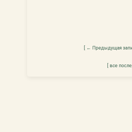
[ ← Предыдущая запи
[ все посл