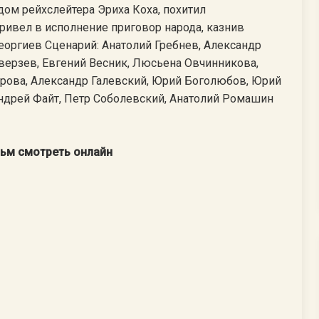
 дом рейхслейтера Эриха Коха, похитил
ивел в исполнение приговор народа, казнив
Георгиев Сценарий: Анатолий Гребнев, Александр
еверзев, Евгений Весник, Люсьена Овчинникова,
орова, Александр Галевский, Юрий Боголюбов, Юрий
Андрей Файт, Петр Соболевский, Анатолий Ромашин
льм смотреть онлайн