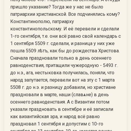
пришло указание? Тогда же у нас не было
патриархии христианской. Все подчинялись кому?
Константинополю, патриарху
константинопольскому. И её перевели и сделали
1-го сентября, т.е. они всё равно свой календарь с
1 сентября 5509 г. сделали, и разница у них уже
пошла 5509 лѣтъ, как бы до рождества Христова.
Сначала праздновали только в день осеннего
равноденствия, притащили чужеродную - 5493 г.
до н.э., ага, нестыковка получилась, поняли, что
народ запутается, перевели вот на эту с 1 марта
5508 г. до н.э. и разницу добавили, но христиане
праздновали в марте, наши (славѧне) в день
осеннего равноденствия. А с Византии потом
указали праздновать в сентябре и её записали
как византийская эра, и народ всё равно
праздновал 1 сентября и допустим с 10-го