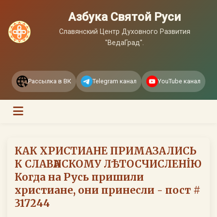
Азбука Святой Руси
Славянский Центр Духовного Развития
"ВедаГрад".
Рассылка в ВК
Telegram канал
YouTube канал
КАК ХРИСТИАНЕ ПРИМАЗАЛИСЬ
К СЛАВѦНСКОМУ ЛѢТОСЧИСЛЕНİЮ
Когда на Русь пришили
христиане, они принесли - пост #
317244