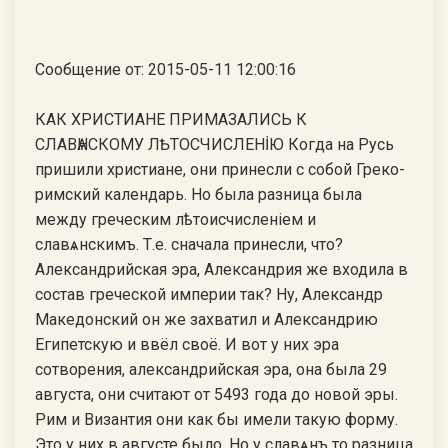
Сообщение от: 2015-05-11 12:00:16
КАК ХРИСТИАНЕ ПРИМАЗАЛИСЬ К
СЛАВѦНСКОМУ ЛѢТОСЧИСЛЕНİЮ Когда на Русь
пришили христиане, они принесли с собой Греко-
римский календарь. Но была разница была
между греческим лѣтоисчисленiем и
славѧнскимъ. Т.е. сначала принесли, что?
Александрийская эра, Александрия же входила в
состав греческой империи так? Ну, Александр
Македонский он же захватил и Александрию
Египетскую и ввёл своё. И вот у них эра
сотворения, александрийская эра, она была 29
августа, они считают от 5493 года до новой эры.
Рим и Византия они как бы имели такую форму.
Это у них в августе было. Но у славѧнъ то разница