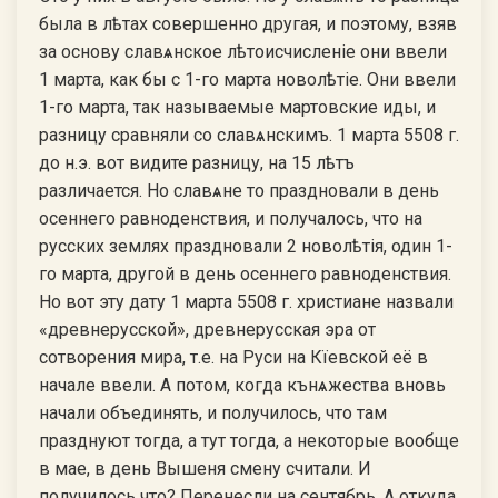
была в лѣтах совершенно другая, и поэтому, взяв
за основу славѧнское лѣтоисчисленiе они ввели
1 марта, как бы с 1-го марта новолѣтiе. Они ввели
1-го марта, так называемые мартовские иды, и
разницу сравняли со славѧнскимъ. 1 марта 5508 г.
до н.э. вот видите разницу, на 15 лѣтъ
различается. Но славѧне то праздновали в день
осеннего равноденствия, и получалось, что на
русских землях праздновали 2 новолѣтiя, один 1-
го марта, другой в день осеннего равноденствия.
Но вот эту дату 1 марта 5508 г. христиане назвали
«древнерусской», древнерусская эра от
сотворения мира, т.е. на Руси на Кїевской её в
начале ввели. А потом, когда кънѧжества вновь
начали объединять, и получилось, что там
празднуют тогда, а тут тогда, а некоторые вообще
в мае, в день Вышеня смену считали. И
получилось что? Перенесли на сентябрь. А откуда