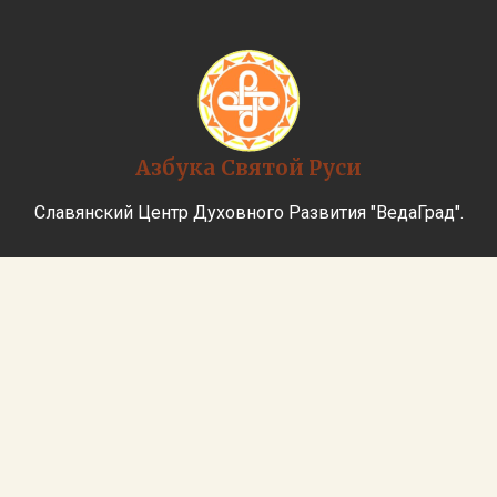
Азбука Святой Руси
Славянский Центр Духовного Развития "ВедаГрад".
Главная
История
Обучение
Записи уроков
АзБука
Материалы
Заказать Книги
Регистрация