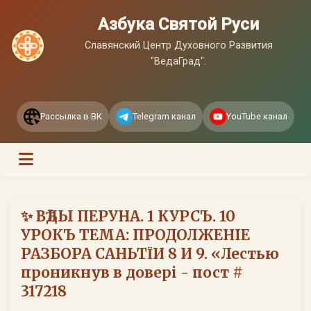
Азбука Святой Руси
Славянский Центр Духовного Развития
"ВедаГрад".
Рассылка в ВК
Telegram канал
YouTube канал
✨ ВѢДЫ ПЕРУНА. 1 КУРСЪ. 10
УРОКЪ ТЕМА: ПРОДОЛЖЕНIЕ
РАЗБОРА САНЬТΪИ 8 И 9. «Лестью
проникнув в доверi - пост #
317218