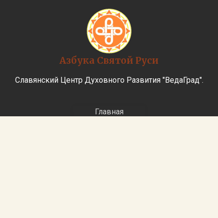
Азбука Святой Руси
Славянский Центр Духовного Развития "ВедаГрад".
Главная
История
Обучение
Записи уроков
АзБука
Материалы
Заказать Книги
Регистрация