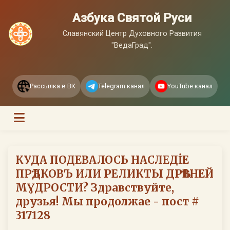
Азбука Святой Руси
Славянский Центр Духовного Развития
"ВедаГрад".
Рассылка в ВК
Telegram канал
YouTube канал
КУДА ПОДЕВАЛОСЬ НАСЛЕДİЕ
ПРѢДКОВЪ ИЛИ РЕЛИКТЫ ДРѢВНЕЙ
МƔДРОСТИ? Здравствуйте,
друзья! Мы продолжае - пост #
317128