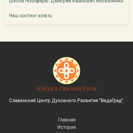
Школа Ноосферы. Дмитрий Иванович Москаленко.
Наш хостинг ezar.ru.
Азбука Святой Руси
Славянский Центр Духовного Развития "ВедаГрад".
Главная
История