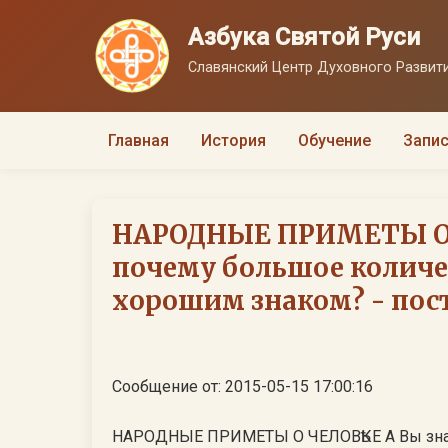
Азбука Святой Руси
Славянский Центр Духовного Развити
Главная
История
Обучение
Запис
НАРОДНЫЕ ПРИМЕТЫ О Ч
почему большое количе
хорошим знаком? - пост 
Сообщение от: 2015-05-15 17:00:16
НАРОДНЫЕ ПРИМЕТЫ О ЧЕЛОВѢКЕ А Вы знаете почему большое количество родинок считается хорошим знаком? А почему нельзя переступать сидящего человека? Почему нельзя зашивать на себе одежду? Почему нельзя стряхивать воду с только что помытых рук? Во время еды читать - память свою заедать. - Мы уже коротко упоминали о запрете читать во время еды. Наблюдение основано на особенностях функционирования человеческого организма. Когда человек читает и думает, кровь приливает к головному мозгу, обеспечивая его кислородом... Когда человек ест, кровь приливает к желудку, поскольку в это время она должна обеспечить его нормальную работу (поэтому после сытного обеда так хочется спать). Когда человек во время еды читает, мозг воспринимает прочитанное не в полную силу, мы не запоминаем прочитанное, "заедаем" память. Если после обеда гости уходят до того, как хозяйка скатерть со стола снимет, невесты в этом доме замуж не выйдут. - В первую очередь это относится к гостям. Получается, что они пришли только поесть, а когда все съедено, тут же уходят, хотя правила приличия требуют поблагодарить хозяйку и пообщаться. Об этом говорят так: стол - не корыто, чтоб поесть да убежать. Но, думается, более глубокий смысл содержится в этом поверье по отношению к хозяйке. Если она такова, что только накормить умеет, и больше гости ничего в этом доме не ждут, или если она столь неповоротлива, что два часа после обеда скатерть снять со стола не может, то немудрено, что женихи такой дом стороной будут обходить. Ведь какова мама, такова и дочка. Вымыл руки - вытри, но не стряхивай воду, не плоди чертей. - Запрет восходит к давней легенде о том, как черт, упавший с неба и оставшийся в одиночестве, попросил у Бога войско. Бог посоветовал ему окунуть руки в воду и стряхнуть - вот и будет столько чертей, сколько брызг. Бытовое пояснение - гигиеническое, и связано оно прежде всего с детьми: от привычки не вытирать мокрые руки появляются цыпки, кожа трескается и чешется. Если ячмень на глазу вскочил, надо поднести к глазу кукиш и сказать: "Ячмень, ячмень, на тебе кукиш: что хочешь, то и купишь. Купи себе топорок, секи себя поперек!" - Как это ни смешно, издавна кукиш, сопровождаемый заговором, считается надежным оберегом от нечистой силы. Некоторые считают, что дело в минипрогревании теплом, которое исходит от руки. Но, думается, эта версия не слишком состоятельна. Личное свидетельство: у автора этих строк появился ячмень во время пребывания в местности, где не было лечебных учреждений; кукиш, в течение нескольких дней показываемый бабкой в сопровождении ее же заговора, и в самом деле помог. Может быть, помог смех: он помогает, по причине своей связи схорошим настроениям, от любой болезни. Не узнаешь знакомого человека - быть ему богатым. - Это поверье относится к числу так называемых "обманных" поверий. Когда хотели, чтобы уродился богатый лен, сеяли его нагишом: пусть лен видит, что сеятелю даже одеться не во что, и потому уродится. Зерновые сеяли впроголодь: пусть рожь и пшеница знают, что крестьянину есть нечего, и поэтому сжалятся. Обмануться при встрече знакомого - значит символически встретить не одного, а словно бы двоих, и потому удвоить его богатство. Пока хозяйка не допьет чай, гостям уходить из дому негоже. - Это бытовое поверье перекликается с поверьем о неснятой со стола скатерти. Как там, так и здесь: в самом деле, что за спешка? Пока гости пили-ели, развлекались, хозяйка ухаживала за ними, подавала. И вот, когда уж все сыты и довольны, она, бедолага, чашку чаю села выпить, услышать похвалу своим блюдам, - а гости вместо этого уходить собираются. Конечно, обижать, огорчать хозяйку негоже. Ножик туп - хозяин глуп, скатерть черна - хозяйка глупа. - Разве требуются тут какие-либо пояснения? В Благовещенье нельзя девицам косы заплетать: своего дома не будет. - Ключ к разгадке - в пословице: "В Благовещенье птица гнезда не вьет, девица косы не плетет". Некогда кукушка нарушила это правило и была за то жестоко наказана. Она свила гнездо в Благовещенье - и теперь все кукушки-матери за это расплачиваются, оставляя яйца в чужих гнездах. Подобное же может и девушке грозить, если она отважится даже на такую мелкую работу, как заплетание косы. В основе поверья - высочайшее почитание одного из самых торжественных христианских праздников. Негоже женщине простоволосой быть - "Простоволосыми" (без платочка или чепца на голове) могли ходить только девушки. Прическа у них всегда была аккуратной: длинные волосы заплетены в косу. В день свадьбы подружки расплетали девичью косу с лентой, бережно расчесывали волосы, заплетали уже в две косы и укладывали их венцом вокруг головы. 