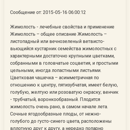
Сообщение от: 2015-05-16 06:00:12
Жимолость - лечебные свойства и применение
Жимолость – общее описание Жимолость –
листопадный или вечнозеленый ветвисто-
вьющийся кустарник семейства жимолостных с
характерными достаточно крупными цветками,
собранными в головчатые соцветия, и простыми
цельными, иногда лопастными листьями.
Цветковая чашечка – асимметричная по
отношению к центру, пятизубчатая, имеет белую,
голубую, желтую или розоватую окраску; венчик
- трубчатый, воронкообразный. Плодится
жимолость очень рано, в самом начале лета.
Сочные ягодообразные плоды, от нежно-
голубого до густо-синего цвета, расположены
вплотную друг к другу, а нередко попарно