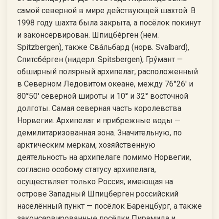
самой северной в мире действующей шахтой. В
1998 году шахта была закрыта, а посёлок покинут
и законсервирован. Шпицбе́рген (нем.
Spitzbergen), также Сва́льбард (норв. Svalbard),
Спитсбе́рген (нидерл. Spitsbergen), Гру́мант —
обширный полярный архипелаг, расположенный
в Северном Ледовитом океане, между 76°26' и
80°50' северной широты и 10° и 32° восточной
долготы. Самая северная часть королевства
Норвегии. Архипелаг и прибрежные воды —
демилитаризованная зона. Значительную, по
арктическим меркам, хозяйственную
деятельность на архипелаге помимо Норвегии,
согласно особому статусу архипелага,
осуществляет только Россия, имеющая на
острове Западный Шпицберген российский
населённый пункт — посёлок Баренцбург, а также
законсервированные посёлки Пирамида и