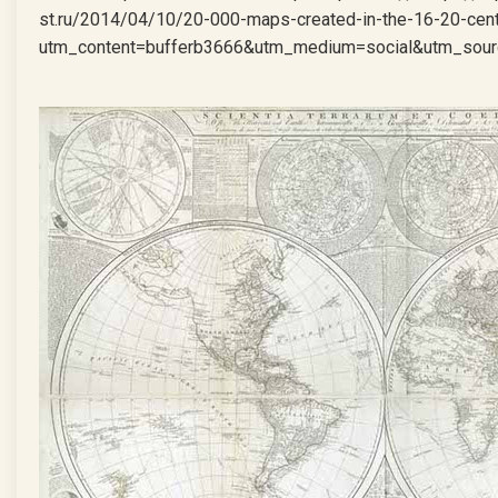
st.ru/2014/04/10/20-000-maps-created-in-the-16-20-cent
utm_content=bufferb3666&utm_medium=social&utm_sour