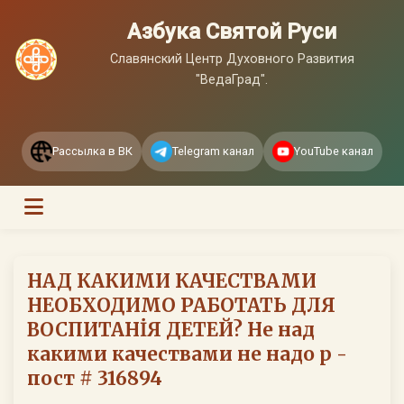
Азбука Святой Руси
Славянский Центр Духовного Развития
"ВедаГрад".
Рассылка в ВК
Telegram канал
YouTube канал
НАД КАКИМИ КАЧЕСТВАМИ
НЕОБХОДИМО РАБОТАТЬ ДЛЯ
ВОСПИТАНİЯ ДЕТЕЙ? Не над
какими качествами не надо р -
пост # 316894