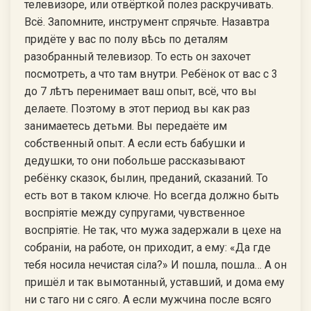
телевизоре, или отвёрткой полез раскручивать.
Всё. Запомните, инструмент спрячьте. Назавтра
придёте у вас по полу вѣсь по деталям
разобранный телевизор. То есть он захочет
посмотреть, а что там внутри. Ребёнок от вас с 3
до 7 лѣтъ перенимает ваш опыт, всё, что вы
делаете. Поэтому в этот период вы как раз
занимаетесь детьми. Вы передаёте им
собственный опыт. А если есть бабушки и
дедушки, то они побольше рассказывают
ребёнку сказок, былин, преданий, сказаний. То
есть вот в таком ключе. Но всегда должно быть
воспрiятiе между супругами, чувственное
воспрiятiе. Не так, что мужа задержали в цехе на
собранiи, на работе, он приходит, а ему: «Да где
тебя носила нечистая сiла?» И пошла, пошла… А он
пришёл и так вымотанный, уставший, и дома ему
ни с таго ни с сяго. А если мужчина после всяго