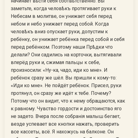
начинает вѣсти себя соотвѣтственно. Вы
заметьте, когда человѣкъ протягивает руки к
Небесам в молитве, он унижает себя перед
небом и небо унижает перед собой. Когда
человѣкъ вниз опускает руки, допустим к
ребёнку, он унижает ребёнка перед собой и себя
перед ребёнком. Поэтому наши Прѣдки что
делали? Они садились на корточки, вытягивали
вперёд руки и, сжимая пальцы к себе,
произносили: «Ну-ка, чадо, иди ко мне». И
ребёнок сразу же шёл. Вы пришли к кому-то:
«Иди ко мне». Не пойдёт ребёнок. Присел, руки
протянул, он сразу же идёт к тебе. Почему?
Потому что он видит, что к нему обращаются, как
к равному. Чувство гордости и достоинство яго
не задето. Вчера после собранiя малыш бегает,
везде успевает все кнопки нажать, проверить
все кассеты, всё. Я нахожусь на балконе. Он