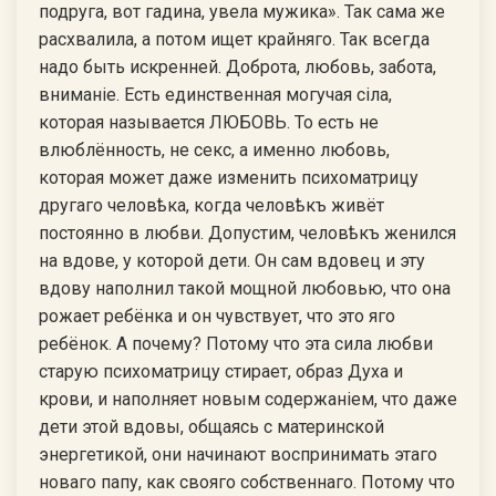
подруга, вот гадина, увела мужика». Так сама же
расхвалила, а потом ищет крайняго. Так всегда
надо быть искренней. Доброта, любовь, забота,
вниманiе. Есть единственная могучая сiла,
которая называется ЛЮБОВЬ. То есть не
влюблённость, не секс, а именно любовь,
которая может даже изменить психоматрицу
другаго человѣка, когда человѣкъ живёт
постоянно в любви. Допустим, человѣкъ женился
на вдове, у которой дети. Он сам вдовец и эту
вдову наполнил такой мощной любовью, что она
рожает ребёнка и он чувствует, что это яго
ребёнок. А почему? Потому что эта сила любви
старую психоматрицу стирает, образ Духа и
крови, и наполняет новым содержанiем, что даже
дети этой вдовы, общаясь с материнской
энергетикой, они начинают воспринимать этаго
новаго папу, как свояго собственнаго. Потому что