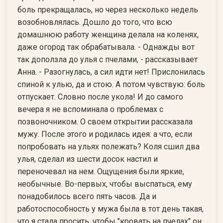
боль прекращалась, но через несколько недель
возобновлялась. Дошло до того, что всю
домашнюю работу женщина делала на коленях,
даже огород так обрабатывала. - Однажды вот
так доползла до улья с пчелами, - рассказывает
Анна. - Разогнулась, а сил идти нет! Прислонилась
спиной к улью, да и стою. А потом чувствую: боль
отпускает. Словно после укола! И до самого
вечера я не вспоминала о проблемах с
позвоночником. О своем открытии рассказала
мужу. После этого и родилась идея: а что, если
попробовать на ульях полежать? Коля сшил два
улья, сделал из шести досок настил и
переночевал на нем. Ощущения были яркие,
необычные. Во-первых, чтобы выспаться, ему
понадобилось всего пять часов. Да и
работоспособность у мужа была в тот день такая,
что я стала просить, чтобы "кровать на пчелах" он