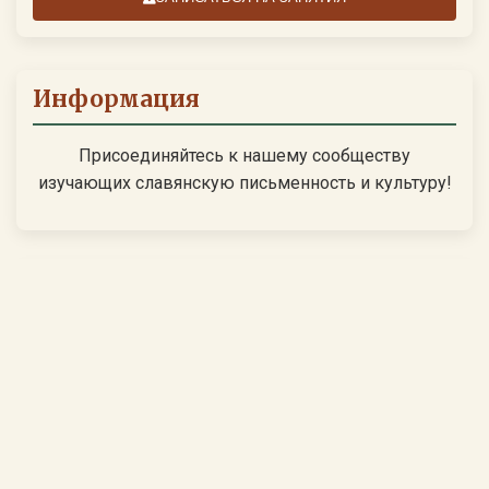
Информация
Присоединяйтесь к нашему сообществу
изучающих славянскую письменность и культуру!
Свежие записи
Буквица: древнеславянская азбука с сакральным
смыслом
Глаголица: первый славянский алфавит и его
значение в истории