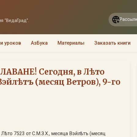
Рассылк
я "ВедаГрад".
и уроков
АзБука
Материалы
Заказать книги
ЛАВѦНЕ! Сегодня, в Лѣто
 Вэйлѣтъ (месяц Ветров), 9-го
ѣто 7523 от С.М.З.Х., месяца Вэйлѣтъ (месяц