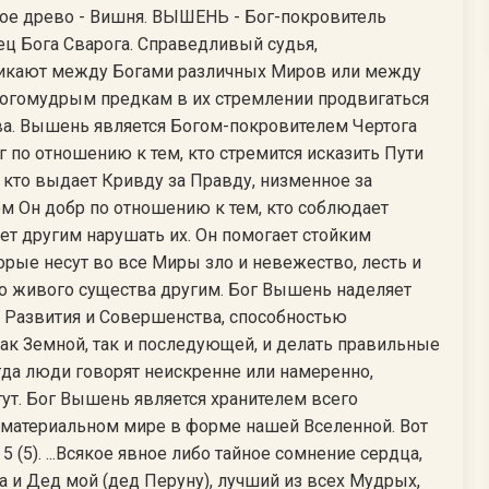
ное древо - Вишня. ВЫШЕНЬ - Бог-покровитель
ец Бога Сварога. Справедливый судья,
икают между Богами различных Миров или между
огомудрым предкам в их стремлении продвигаться
ва. Вышень является Богом-покровителем Чертога
 по отношению к тем, кто стремится исказить Пути
 кто выдает Кривду за Правду, низменное за
ом Он добр по отношению к тем, кто соблюдает
т другим нарушать их. Он помогает стойким
орые несут во все Миры зло и невежество, лесть и
о живого существа другим. Бог Вышень наделяет
 Развития и Совершенства, способностью
ак Земной, так и последующей, и делать правильные
да люди говорят неискренне или намеренно,
гут. Бог Вышень является хранителем всего
 материальном мире в форме нашей Вселенной. Вот
5 (5). ...Всякое явное либо тайное сомнение сердца,
 и Дед мой (дед Перуну), лучший из всех Мудрых,