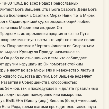
по 18-00 1.06.), во всех Родах Православных
очитают Бога Вышеня, Отца Бога Сварога, Деда Бога
ей Вселенной в Светлых Мирах Нави, т.е. в Мирах
варога. Справедливый судья разрешающий любые
Различных Миров или людьми. Он
редкам в их стремлении продвигаться по Пути
покровительствует всем, кто идёт по стопам своих
гом-Покровителем Чертога Финиста во Сварожьем
то выдает Кривду за Правду, низменное за
ом Он добр по отношению к тем, кто соблюдает
т другим нарушать их. Он помогает стойким
орые несут во все Миры зло и невежество, лесть и
о живого существа другим. Бог Вышень наделяет
 Развития и Совершенства, способностью
ак Земной, так и последующей, и делать правильные
а люди говорят неискренно или намеренно,
гут. ВЫШЕНЬ (Вишну (инд.) Вишень (болг)) —высший,
 Бога Рода, тремя шагами проходит всю вселенную.