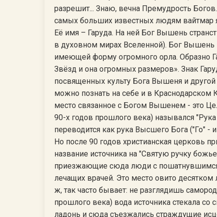
разрешит... Знаю, вечна Премудрость Богов.
самых больших известных людям вайтмар я
Её имя – Гаруда. На ней Бог Вышень странст
в духовном мирах Вселенной). Бог Вышень 
имеющей форму огромного орла. Образно Г
Звёзд и она огромных размеров». Знак Гару
посвященных культу Бога Вышеня и другой
можно познать на себе и в Краснодарском 
место связанное с Богом Вышенем - это Це
90-х годов прошлого века) назывался "Рука 
переводится как рука Высшего Бога ("Го" - и
Но после 90 годов христианская церковь п
название источника на "Святую ручку божье
приезжающие сюда люди с пошатнувшимся 
лечащих врачей. Это место овито десятком л
ж, так часто бывает: не разглядишь саморо
прошлого века) вода источника стекала со 
ладонь и сюда съезжались страждущие исце