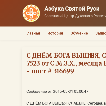
Азбука Святой Руси
Славянский Центр Духовного Развити
Главная
История
Обучение
Запис
С ДНЁМ БОГА ВЫШѢНЯ, С
7523 от С.М.З.Х., месяца
- пост # 316699
Сообщение от: 2015-05-31 05:00:47
С ДНЁМ БОГА ВЫШѢНЯ, СЛАВѦНЕ! Сегодня, в Л