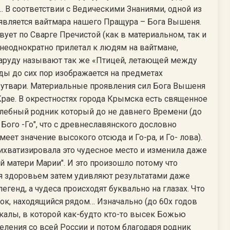
.. В соответствии с Ведическими Знаниями, одной из
вляется вайтмара нашего Пращура – Бога Вышеня.
вует по Сварге Пречистой (как в материальном, так и
неоднократно прилетал к людям на вайтмане,
аруду называют так же «Птицей, летающей между
ды до сих пор изображается на предметах
 утвари. Материальные проявления сил Бога Вышеня
Крае. В окрестностях города Крымска есть священное
лебный родник который до не давнего Времени (до
Бого -Го", что с древнеславянского дословно
меет значение высокого отсюда и Го-ра, и Го- лова).
рихватизировала это чудесное место и изменила даже
й матери Марии". И это произошло потому что
здоровьем затем удивляют результатами даже
егенд, а чудеса происходят буквально на глазах. Что
док, находящийся рядом… Изначально (до 60х годов
скалы, в которой как-будто кто-то высек Божью
ления со всей России и потом благодаря родник