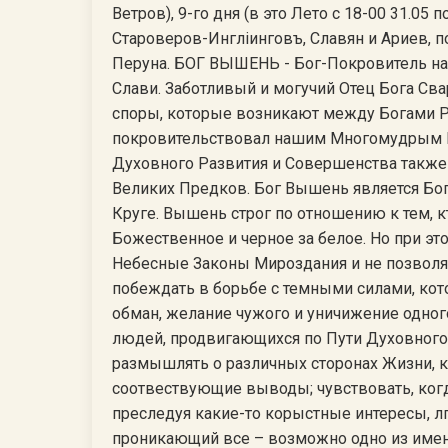
Ветров), 9-го дня (в это Лето с 18-00 31.05 
Староверов-Инглiинговъ, Славян и Ариев, п
Перуна. БОГ ВЫШЕНЬ - Бог-Покровитель наш
Слави. Заботливый и могучий Отец Бога С
споры, которые возникают между Богами 
покровительствовал нашим Многомудрым П
Духовного Развития и Совершенства также 
Великих Предков. Бог Вышень является Бо
Круге. Вышень строг по отношению к тем, к
Божественное и черное за белое. Но при эт
Небесные Законы Мироздания и не позволяе
побеждать в борьбе с темными силами, кот
обман, желание чужого и уничижение одног
людей, продвигающихся по Пути Духовного
размышлять о различных сторонах Жизни, к
соотвествующие выводы; чувствовать, когд
преследуя какие-то корыстные интересы, л
проникающий все – возможно одно из имен