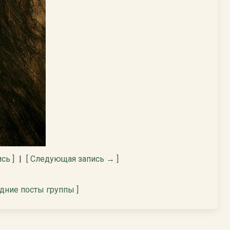
сь ]
|
[ Следующая запись → ]
едние посты группы ]