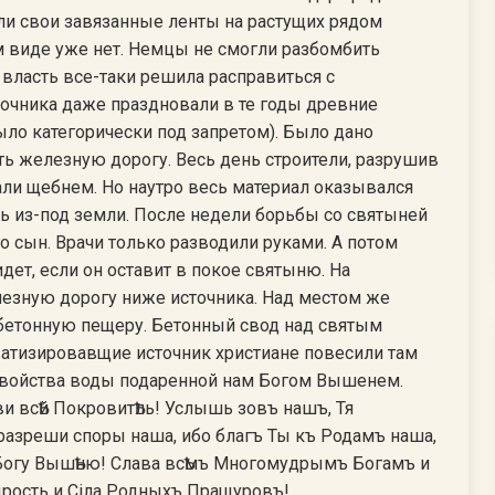
яли свои завязанные ленты на растущих рядом
м виде уже нет. Немцы не смогли разбомбить
власть все-таки решила расправиться с
очника даже праздновали в те годы древние
было категорически под запретом). Было дано
ь железную дорогу. Весь день строители, разрушив
али щебнем. Но наутро весь материал оказывался
ь из-под земли. После недели борьбы со святыней
о сын. Врачи только разводили руками. А потом
дет, если он оставит в покое святыню. На
лезную дорогу ниже источника. Над местом же
 бетонную пещеру. Бетонный свод над святым
атизировавщие источник христиане повесили там
 свойства воды подаренной нам Богом Вышенем.
и всѢй ПокровитѢль! Услышь зовъ нашъ, Тя
разреши споры наша, ибо благъ Ты къ Родамъ наша,
а Богу ВышѢню! Слава всѢмъ Многомудрымъ Богамъ и
рость и Сiла Родныхъ Пращуровъ!