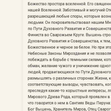
Божество простора вселенной. Его священ
нашей Вселенной. Заботливый и могучий От
разрешающий любые споры, которые возн
людьми. Он покровительствовал нашим Мн
по Пути Духовного Развития и Совершенст
Финиста во Сварожьем Круге. Вышень строг
Духовного Развития и Совершенства, к тем,
Божественное и черное за белое. Но при эт
Небесные Законы Мироздания и не позволяе
побеждать в борьбе с темными силами, кот
обман, желание чужого и уничижение одног
людей, продвигающихся по Пути Духовного
размышлять о различных сторонах Жизни, к
соответствующие выводы, чувствовать, ког
преследуя какие-то корыстные интересы, л
Мирового Древа Рода, который проявлен в
что говорится о нем в Сантиях Веды Перуна: 
Бог Вышень, Хранитель Миров, Отец Сварога