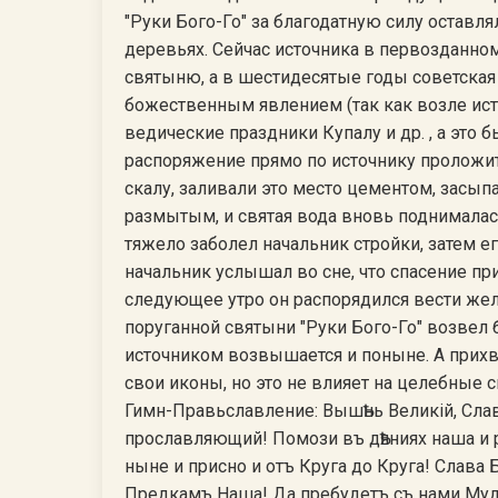
"Руки Бого-Го" за благодатную силу оставл
деревьях. Сейчас источника в первозданно
святыню, а в шестидесятые годы советская 
божественным явлением (так как возле ист
ведические праздники Купалу и др. , а это 
распоряжение прямо по источнику проложит
скалу, заливали это место цементом, засып
размытым, и святая вода вновь поднималас
тяжело заболел начальник стройки, затем ег
начальник услышал во сне, что спасение при
следующее утро он распорядился вести же
поруганной святыни "Руки Бого-Го" возвел
источником возвышается и поныне. А прихв
свои иконы, но это не влияет на целебные
Гимн-Правьславление: ВышѢнь Великiй, Слав
прославляющий! Помози въ дѢяниях наша и 
ныне и присно и отъ Круга до Круга! Слав
Предкамъ Наша! Да пребудетъ съ нами Муд