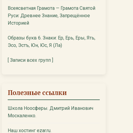
Всеясветная Грамота — Грамота Святой
Руси: Древнее Знание, Запрещённое
Историей
Образы букв 6. Знаки: Ер, Ерь, Еры, Ять,
Эсо, Эстъ, Юн, Юс, Я (Ла)
[ Записи всех групп ]
Полезные ссылки
Школа Ноосферы. Дмитрий Иванович
Москаленко.
Наш хостинг ezar.ru.