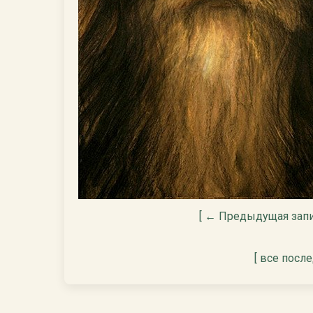
[ ← Предыдущая запи
[ все посл