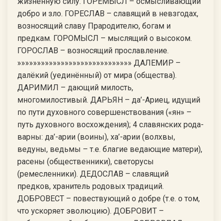
жизненную силу. ГОРЕМЫСЛ – осмысливающий
добро и зло. ГОРЕСЛАВ – славящий в невзгодах,
возносящий славу Прародителю, богам и
предкам. ГОРОМЫСЛ – мыслящий о высоком.
ГОРОСЛАВ – возносящий прославление.
»»»»»»»»»»»»»»»»»»»»»»»»»»»»» ДАЛЕМИР –
далёкий (уединённый) от мира (общества).
ДАРИМИЛ – дающий милость,
многомилостивый. ДАРЬЯН – да’-Ариец, идущий
по пути духовного совершенствования («ян» –
путь духовного восхождения); 4 славянских рода-
варны: да’-арии (воины), ха’-арии (волхвы,
ведуны, ведьмы – т.е. благие ведающие матери),
расены (общественники), светорусы
(ремесленники). ДЕДОСЛАВ – славящий
предков, хранитель родовых традиций.
ДОБРОВЕСТ – повествующий о добре (т.е. о том,
что ускоряет эволюцию). ДОБРОВИТ –