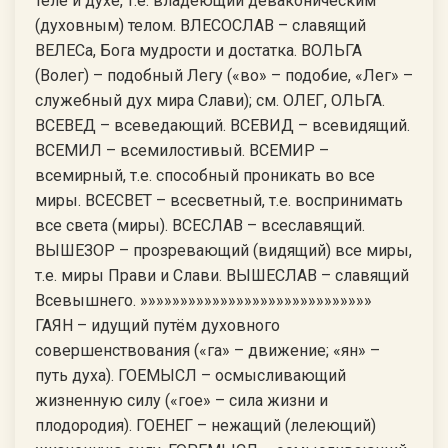
теле и духе, т.е. владеющий деваконическим
(духовным) телом. ВЛЕСОСЛАВ – славящий
ВЕЛЕСа, Бога мудрости и достатка. ВОЛЬГА
(Волег) – подобный Легу («во» – подобие, «Лег» –
служебный дух мира Слави); см. ОЛЕГ, ОЛЬГА.
ВСЕВЕД – всеведающий. ВСЕВИД – всевидящий.
ВСЕМИЛ – всемилостивый. ВСЕМИР –
всемирный, т.е. способный проникать во все
миры. ВСЕСВЕТ – всесветный, т.е. воспринимать
все света (миры). ВСЕСЛАВ – всеславящий.
ВЫШЕЗОР – прозревающий (видящий) все миры,
т.е. миры Прави и Слави. ВЫШЕСЛАВ – славящий
Всевышнего. »»»»»»»»»»»»»»»»»»»»»»»»»»»»»
ГАЯН – идущий путём духовного
совершенствования («га» – движение; «ян» –
путь духа). ГОЕМЫСЛ – осмысливающий
жизненную силу («гое» – сила жизни и
плодородия). ГОЕНЕГ – нежащий (лелеющий)