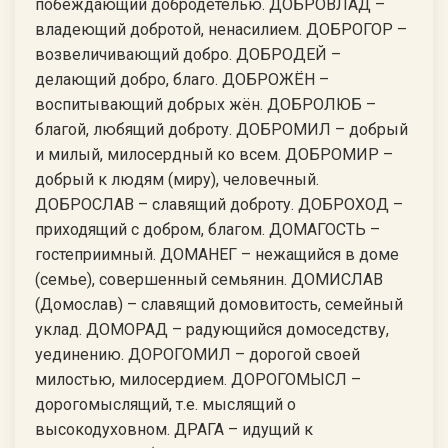
побеждающий добродетелью. ДОБРОВЛАД –
владеющий добротой, ненасилием. ДОБРОГОР –
возвеличивающий добро. ДОБРОДЕЙ –
делающий добро, благо. ДОБРОЖЁН –
воспитывающий добрых жён. ДОБРОЛЮБ –
благой, любящий доброту. ДОБРОМИЛ – добрый
и милый, милосердный ко всем. ДОБРОМИР –
добрый к людям (миру), человечный.
ДОБРОСЛАВ – славящий доброту. ДОБРОХОД –
приходящий с добром, благом. ДОМАГОСТЬ –
гостеприимный. ДОМАНЕГ – нежащийся в доме
(семье), совершенный семьянин. ДОМИСЛАВ
(Домослав) – славящий домовитость, семейный
уклад. ДОМОРАД – радующийся домоседству,
уединению. ДОРОГОМИЛ – дорогой своей
милостью, милосердием. ДОРОГОМЫСЛ –
дорогомыслящий, т.е. мыслящий о
высокодуховном. ДРАГА – идущий к