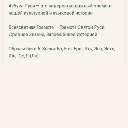
Азбука Руси — это невероятно важный элемент
нашей культурной и языковой истории.
Всеясветная Грамота — Грамота Святой Руси:
Древнее Знание, Запрещённое Историей
Образы букв 6. Знаки: Ер, Ерь, Еры, Ять, Эсо, Эстъ,
Юн, Юс, Я (Ла)
[ Записи всех групп ]
Полезные ссылки
Школа Ноосферы. Дмитрий Иванович Москаленко.
Наш хостинг ezar.ru.