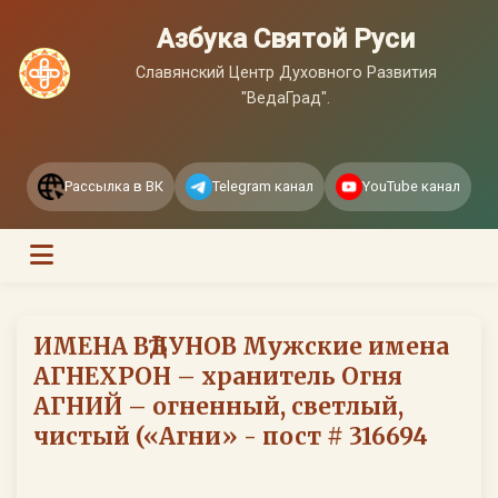
Азбука Святой Руси
Славянский Центр Духовного Развития
"ВедаГрад".
Рассылка в ВК
Telegram канал
YouTube канал
ИМЕНА ВѢДУНОВ Мужские имена
АГНЕХРОН – хранитель Огня
АГНИЙ – огненный, светлый,
чистый («Агни» - пост # 316694