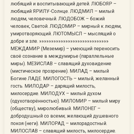
любящий и воспитывающий детей. ЛЮБОЯР –
любящий ЯРИЛУ-Солнце. ЛЮДМИЛ – милый
людям, человечный. ЛЮДОБОЖ – божий
человек, Светой. ЛЮДОМИР – мирный к людям,
умиротворяющий. ЛЮТОМЫСЛ – мыслящий о
добре и зле. »»»»»»»»»»»»»»»»»»»»»»»»»»»»»
МЕЖДАМИР (Меземир) – умеющий переносить
своё сознание в междумирье (параллельные
миры). МЕЗИСЛАВ – славящий духовидение
(мистическое прозрение). МИЛАД – милый
Богине ЛАДЕ. МИЛОГОСТЬ – милый, желанный
гость. МИЛОДАР – дарящий милость,
милосердие. МИЛОДУХ – милый духом
(одухотворённостью). МИЛОМИР – милый миру
(обществу), миролюбивый. МИЛОНЕГ –
добродушный со всеми; желающий душевного
покоя (неги). МИЛОРАД – милорадостный.
МИЛОСЛАВ – славящий милость, милосердие.