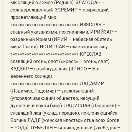
мыслящий о земле (Родине). ЗЛАТОДАН –
солнцерождённый. ЗОРЕМИР – озаряющий,
просветляющий мир.
»»»»»»»»»»»»»»»»»»»»»»»»»»»»» ИЗЯСЛАВ –
славный указаниями, пояснениями. ИРИЙЗАР –
озарённый Ирием (ИРИЙ – небесная обитель
мира Слави). ИСТИСЛАВ – славящий истину.
»»»»»»»»»»»»»»»»»»»»»»»»»»»»» КРЕСЛАВ –
славящий огонь, свет («кресс» – огонь, свет).
КУДЕЯР – ярый кудесник (ЯРИЛО – Бог
весеннего солнца).
»»»»»»»»»»»»»»»»»»»»»»»»»»»»» ЛАДАМИР
(Ладимир, Ладомир) – улаживающий
(упорядочивающий) общество, несущий
душевный покой (мир). ЛАДИСЛАВ (Ладослав) –
славящий лад (уклад, порядок), поклоняющийся
Богине ЛАДЕ (женская ипостась отца всех богов
– РОДа). ЛЕБЕДЯН – великодушный («лебедь» –