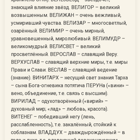
знающий влияние звёзд. ВЕЛИГОР – великий
возвышенным. ВЕЛИЖАН – очень вежливый,
усмиривший чувства. ВЕЛИЗАР – многосветлый,
озарённый. ВЕЛИМИР – очень мирный,
уравновешенный, миролюбивый. ВЕЛИМУДР –
великомудрый. ВЕЛИСВЕТ – великий
просветлённый. ВЕРОСЛАВ – славящий Веру.
ВЕРХУСЛАВ – славящий верхние миры, т.е. миры
Прави и Слави. ВЕСЛАВ – славящий ведение
(знание). ВИНИТАРХ – несущий свет знания Тарха
– сына Бога-огневика потятича ПЕРУНа («вини» –
вено, объединение, т.е. связь с высшим).
ВИРИЛАД – одухотворённый («вирий» –
духовный мир; «лад» – любовь, красота).
ВИТЕНЕГ – победивший негу (лень,
расслабленность), т.е. закалённый, стойкий к
соблазнам. ВЛАДДУХ – дваждырождённый – в