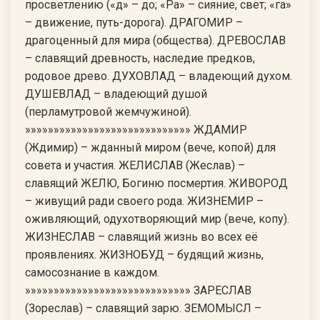
просветлению («д» – до; «Ра» – сияние, свет; «га»
– движение, путь-дорога). ДРАГОМИР –
драгоценный для мира (общества). ДРЕВОСЛАВ
– славящий древность, наследие предков,
родовое древо. ДУХОВЛАД – владеющий духом.
ДУШЕВЛАД – владеющий душой
(перламутровой жемчужиной).
»»»»»»»»»»»»»»»»»»»»»»»»»»»»» ЖДАМИР
(Ждимир) – жданный миром (вече, копой) для
совета и участия. ЖЕЛИСЛАВ (Жеслав) –
славящий ЖЕЛЮ, Богиню посмертия. ЖИВОРОД
– живущий ради своего рода. ЖИЗНЕМИР –
оживляющий, одухотворяющий мир (вече, копу).
ЖИЗНЕСЛАВ – славящий жизнь во всех её
проявлениях. ЖИЗНОБУД – будящий жизнь,
самосознание в каждом.
»»»»»»»»»»»»»»»»»»»»»»»»»»»»» ЗАРЕСЛАВ
(Зореслав) – славящий зарю. ЗЕМОМЫСЛ –