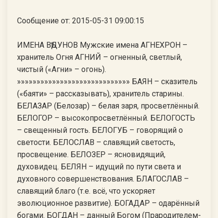
Сообщение от: 2015-05-31 09:00:15
ИМЕНА ВѢДУНОВ Мужские имена АГНЕХРОН –
хранитель Огня АГНИЙ – огненный, светлый,
чистый («Агни» – огонь).
»»»»»»»»»»»»»»»»»»»»»»»»»»»»» БАЯН – сказитель
(«баяти» – рассказывать), хранитель старины.
БЕЛАЗАР (Белозар) – белая заря, просветлённый.
БЕЛОГОР – высокопросветлённый. БЕЛОГОСТЬ
– свещенный гость. БЕЛОГУБ – говорящий о
светости. БЕЛОСЛАВ – славящий светость,
просвещение. БЕЛОЗЕР – ясновидящий,
духовидец. БЕЛЯН – идущий по пути света и
духовного совершенствования. БЛАГОСЛАВ –
славящий благо (т.е. всё, что ускоряет
эволюционное развитие). БОГАДАР – одарённый
богами. БОГДАН – данный Богом (Прародителем-