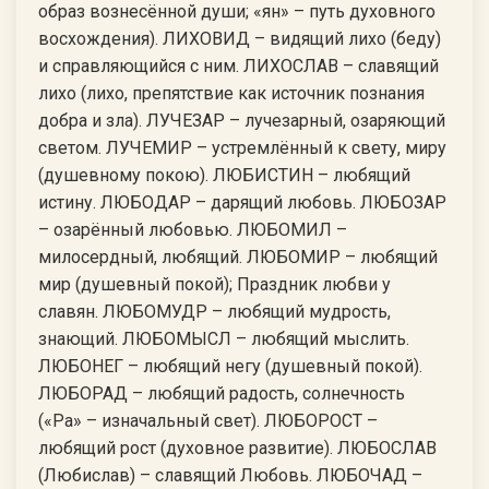
образ вознесённой души; «ян» – путь духовного
восхождения). ЛИХОВИД – видящий лихо (беду)
и справляющийся с ним. ЛИХОСЛАВ – славящий
лихо (лихо, препятствие как источник познания
добра и зла). ЛУЧЕЗАР – лучезарный, озаряющий
светом. ЛУЧЕМИР – устремлённый к свету, миру
(душевному покою). ЛЮБИСТИН – любящий
истину. ЛЮБОДАР – дарящий любовь. ЛЮБОЗАР
– озарённый любовью. ЛЮБОМИЛ –
милосердный, любящий. ЛЮБОМИР – любящий
мир (душевный покой); Праздник любви у
славян. ЛЮБОМУДР – любящий мудрость,
знающий. ЛЮБОМЫСЛ – любящий мыслить.
ЛЮБОНЕГ – любящий негу (душевный покой).
ЛЮБОРАД – любящий радость, солнечность
(«Ра» – изначальный свет). ЛЮБОРОСТ –
любящий рост (духовное развитие). ЛЮБОСЛАВ
(Любислав) – славящий Любовь. ЛЮБОЧАД –