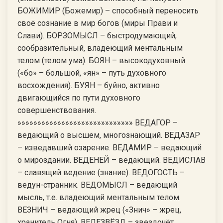
БОЖИМИР (Божемир) – способный переносить
своё сознание в мир богов (миры Прави и
Слави). БОРЗОМЫСЛ – быстродумающий,
сообразительный, владеющий ментальным
телом (телом ума). БОЯН – высокодуховный
(«бо» – большой, «ян» – путь духовного
восхождения). БУЯН – буйно, активно
двигающийся по пути духовного
совершенствования.
»»»»»»»»»»»»»»»»»»»»»»»»»»»»» ВЕДАГОР –
ведающий о высшем, многознающий. ВЕДАЗАР
– изведавший озарение. ВЕДАМИР – ведающий
о мироздании. ВЕДЕНЕЙ – ведающий. ВЕДИСЛАВ
– славящий ведение (знание). ВЕДОГОСТЬ –
ведун-странник. ВЕДОМЫСЛ – ведающий
мысль, т.е. владеющий ментальным телом.
ВЕЗНИЧ – ведающий жрец («Знич» – жрец,
хранитель Огня). ВЕЛЕЗВЁЗД – звездочёт,