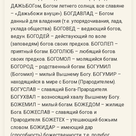
ДАЖЬБОГом, Богом летнего солнца; все славяне
– «Дажьбожи внуци»). БОГДАВЛАД – Богом
данный для владения (т.е. упорядочивания, лада,
уклада общества). БОГОВЕД – ведающий богов,
ведун. БОГОДЕЙ – действующий по воле
(заповедям) богов своих предков. БОГОЛЕП –
приятный богам. БОГОЛЮБ – любящий богов
своих предков. БОГОМОЛ – молящийся богам.
БОГОРОД – родственный богам. БОГУМИЛ
(Богомил) – милый Вышнему Богу. БОГУМИР –
находящийся в мире с Богом (Прародителем).
БОГУСЛАВ – славящий Бога-Прародителя.
БОГУХВАЛ – возносящий хвалу Вышнему Богу.
БОЖЕМИЛ – милый богам. БОЖЕДОМ – жилище
Бога. БОЖЕСЛАВ – славящий богов и
Прародителя. БОЖЕТЕХ – утешающий божьим
словом. БОЖИДАР – имеющий дар
(способность) божественности, т.е. полубог.