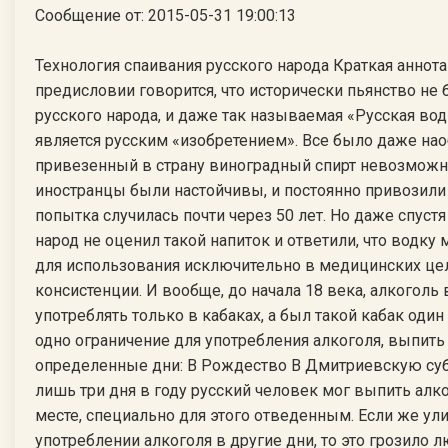
Сообщение от: 2015-05-31 19:00:13
Технология спаивания русского народа Краткая аннотация по фильму. В предисловии говорится, что исторически пьянство не было отличительной чертой русского народа, и даже так называемая «Русская водка» на самом деле не является русским «изобретением». Все было даже наоборот, русские признали привезенный в страну виноградный спирт невозможным для употребления. Но иностранцы были настойчивы, и постоянно привозили в Россию водку. Очередная попытка случилась почти через 50 лет. Но даже спустя такое долгое время, наш народ не оценил такой напиток и ответили, что водку можно использовать только для использования исключительно в медицинских целях, да и то в особой консистенции. И вообще, до начала 18 века, алкоголь в нашей стране могли употреблять только в кабаках, а был такой кабак один на весь город. И было еще одно ограничение для употребления алкоголя, выпить можно было только в определенные дни: В Рождество В Дмитриевскую субботу В Святую неделю Всего лишь три дня в году русский человек мог выпить алкоголь, да и то в определенном месте, специально для этого отведенным. Если же уличали русский народ в употреблении алкоголя в другие дни, то это грозило любителям выпить телесными наказаниями, а в некоторых случаях даже тюрьмой. В те времена, пить на Руси считалось постыдным занятием до определенного момента. А наступил этот момент, когда в царской России начал править Петр Первый. Именно он как известно ввел моду на пьянство и курение табака, привезя из-за границы все эти дурные привычки. С момента правления Петра Первого, пьянство стало визитной карточкой российской политики и русского народа. А в конце 19 века был произведен один эксперимент. Для сравнения взяли 10 самых крупных стран мира и начали сравнивать количество выпитого алкоголя на душу населения. И как не странно, Россия была аж на предпоследнем девятом месте по употреблению алкоголя. Всемирная Организация Здравоохранения разработала определенную шкалу, по которой определяли уровень употребления алкоголя на душу населения. 1.Употребление до 3 литров в год на душу населения спирта считается низким. 2.Употребление 4-5 литров на одного человека в год считается средним уровнем потребления. 3.Употребление более 8 литров признано критическим и по мнению ВОЗ начинается генетическое вырождение народа. В начале 20 века в нашей стране употребление алкоголя было низким, и едва доходило до 3 литров выпитого алкоголя в год на душу населения. 95 процентов молодых людей до 18 лет, 90 % женщин и 47 % мужчин в России вообще не употребляли алкоголь. Но со временем, уровень пьянства в России повышался и доля выпитого алкоголя на каждого человека возрастала, и всего через 13 лет Россия дошла до 2-го уровня употребления алкоголя, и он составил почти 5 литров на душу населения в год. В прессе и даже в государственной думе открыто называли бюджет страны пьяным, а существующую власть не боясь обвиняли в умышленном спаивании русского народа. Начались первые проблемы, связанные с алкоголизмом: прогулы на работе, преступления, совершенные в состоянии алкогольного опьянения, и самое главное — пьянство стало прямой угрозой здоровью русского народа! И в это время было развернуто массовое антиалкогольное движение, в котором были даже представители власти. В созданное общество трезвости вступали простые жители, учителя, медицинские работники и представители власти. Но этому движению противостояло мощное влияние. Крупный промышленник барон Гинзбург заявил: «От поставок водки для казенных винных лавок, от промышленного винокурения я получаю больше золота, чем от всех моих золотых приисков. Поэтому казенную продажу питий надо любой ценой сохранить и оправдать в глазах пресловутого общественного мнения». И все-таки в результате мощного антиалкогольного движения, трезвость победила над пьянством в 1914 году, а местные органы самоуправления получили полномочия запрещать производство и продажу алкогольных напитков, и уровень употребления алкоголя стремительно пошел вниз и спустился практически до нуля, и был равен всего лишь 0,2 литра в год на душу населения. И снова все показатели в стране взлетели вверх, производство стало более эффективным, прогулов на работе не стало, здоровье людей стало лучше, да и преступлений стали совершать меньше. Все шло прекрасно до 26 августа 1923 года, когда все ограничения введенные ранее на алкоголь, были полностью сняты и вновь пьянство стало возвращаться в Россию, но уже едва заметными темпами. Через 2 года уровень потребления не превысил даже одного литра на одного человека в год. Постепенно, к 1940 году уровень алкоголизации вырос почти в два раза, и составил 2 литра на человека. А в то время, как шла Великая Отечественная война, употреблять алкоголь опять стали меньше в два раза. Благодаря тому, что русский народ во времена войны практически не пил, русские солдаты могли выносить самые невероятные тяготы и лишения службы, они в прямом смысле делали невозможное, а здоровью наших русских солдат позавидовал бы каждый, поистине богатырское. Благодаря трезвости и здоровой нации мы и выиграли войну. И до 50-х годов русские считались одними из самых трезвых людей в Европе. Но через несколько лет, российские власти опять решили заработать денег и нажиться за счет грязных алкогольных денег, и в производство алкогольной продукции были инвестированы сумасшедшие деньги. А еще чуть позже алкоголь начали скрыто рекламировать в советских фильмах, тем самым оказывая психологическое влияние на умы русских людей. И внезапно уровень употребления алкоголя возрос до 5 литров на душу населения. А к 1980 году этот показатель был просто катастрофическим и был равен 11 литрам на душу населения в год. А это примерно около 50 бутылок в год на абсолютно каждого человека в России, включая стариков, женщин и даже младенцев. Зато доходы в казну государства были колоссальными, ведь производство одной бутылки водки стоило не более 15 копеек, а в продаже на витринах магазинов водка стоила более 3 рублей. Но не все так гладко, как можно представить. Ведь после таких сумасшедших объемом продаж алкогольной продукции в России началась череда чудовищных преступлений алкоголиков, у родителей алкоголиков забирали детей и отдавали в детские дома, алкоголиков принудительно лечили, на производстве начались массовые прогулы и массовые несчастные случаи и даже смерти на производстве. А количество заболевших по причине алкоголя и умерших просто не посчитать. В итоге, оказалось, по самым скромным подсчетам, государство понесло убытки в несколько миллиардов рублей, что превышало доходы в казну как минимум в 3 раза!!! В 1960 году на учете у наркологов было всего 500 000 человек, а спустя 20 лет — на учете было уже 5,5 миллионов человек. Алкоголиков стало больше в 11 раз. А если учесть тех, кто не становился на учет, то эта цифра будет намного больше. Число людей, которые погибали от последствий алкоголя — достигло 700 000 человек в год. В 1980 году провели исследования и выяснили, что 3,5 % всех детей в России имеют отклонения в умственном и физическом развитии, а 13 процентов имеют среднее отклонение — таких детей называют умственно отсталыми. А это значит, что каждый шестой ребенок в стране был недоразвитый. Точные данные этой статистики засекречены и являются государственной тайной, но все же можно подсчитать, насколько выросло число ненормальных людей за последнее время. В Омской области в 1960 году было всего 2 школы для умственно отсталых детей, а в 80 году — уже 19 таких школ, это почти в 10 раз больше. В Донецкой области в 60-году было всего 4 школы, а в 80-м стало 38 таких спецшкол. И было точно понятно, что Россия начала превращаться в нацию умственно отсталых л