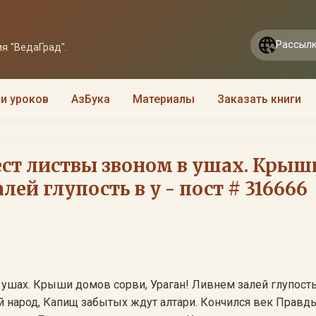
Рассылк
я "ВедаГрад".
и уроков
АзБука
Материалы
Заказать книги
ест листвы звоном в ушах. Крыш
лей глупость в у - пост # 316666
ушах. Крыши домов сорви, Ураган! Ливнем залей глупость
ай народ, Капищ забытых ждут алтари. Кончился век Правд