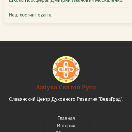
Школа Ноосферы. Дмитрий Иванович Москаленко.
Наш хостинг ezar.ru.
Азбука Святой Руси
Славянский Центр Духовного Развития "ВедаГрад".
Главная
История