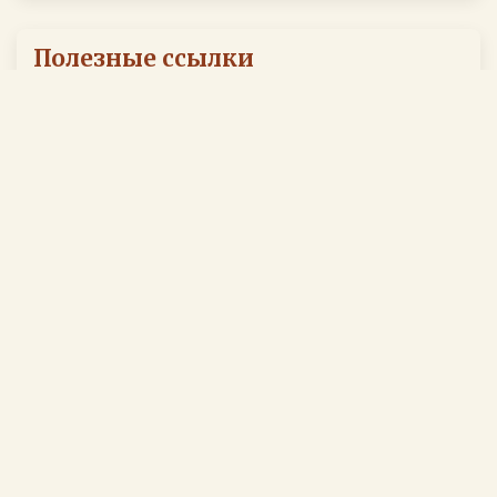
Полезные ссылки
Школа Ноосферы. Дмитрий Иванович Москаленко.
Наш хостинг ezar.ru.
Азбука Святой Руси
Славянский Центр Духовного Развития "ВедаГрад".