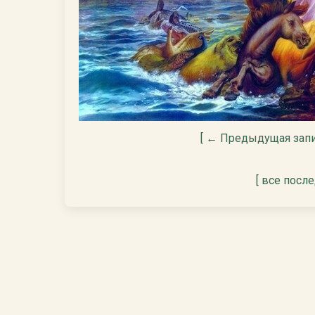
[ ← Предыдущая запи
[ все посл