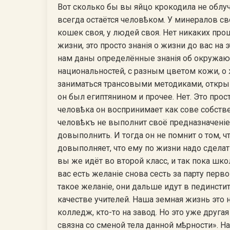
Вот сколько бы вы яйцо крокодила не облуч
всегда остаётся человѣком. У минералов св
кошек своя, у людей своя. Нет никаких про
жизни, это просто знанiя о жизни до вас на 
нам даны определённые знанiя об окружаю
национальностей, с разным цветом кожи, о
заниматься трансовыми методиками, открыва
он был египтянином и прочее. Нет. Это прост
человѣка он воспринимает как сове собстве
человѣкъ не выполнит своё предназначенiе
довыполнить. И тогда он не помнит о том, ч
довыполняет, что ему по жизни надо сделат
вы же идёт во второй класс, и так пока шко
вас есть желанiе снова сесть за парту перв
такое желанiе, они дальше идут в пединстит
качестве учителей. Наша земная жизнь это н
колледж, кто-то на завод. Но это уже друг
связна со сменой тела данной мѣрности». Н