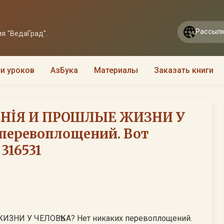
Рассылк
я "ВедаГрад".
и уроков
АзБука
Материалы
Заказать книги
НİЯ И ПРОШЛЫЕ ЖИЗНИ У
 перевоплощений. Вот
 316531
НИ У ЧЕЛОВѢКА? Нет никаких перевоплощений.