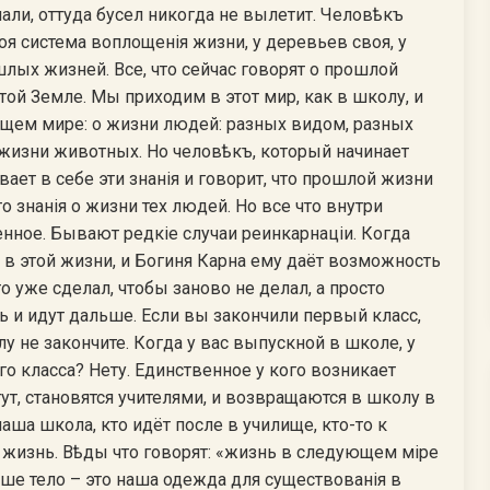
али, оттуда бусел никогда не вылетит. Человѣкъ
оя система воплощенiя жизни, у деревьев своя, у
шлых жизней. Все, что сейчас говорят о прошлой
этой Земле. Мы приходим в этот мир, как в школу, и
щем мире: о жизни людей: разных видом, разных
 жизни животных. Но человѣкъ, который начинает
ет в себе эти знанiя и говорит, что прошлой жизни
о знанiя о жизни тех людей. Но все что внутри
нное. Бывают редкiе случаи реинкарнацiи. Когда
 в этой жизни, и Богиня Карна ему даёт возможность
то уже сделал, чтобы заново не делал, а просто
ь и идут дальше. Если вы закончили первый класс,
лу не закончите. Когда у вас выпускной в школе, у
ого класса? Нету. Единственное у кого возникает
ут, становятся учителями, и возвращаются в школу в
аша школа, кто идёт после в училище, кто-то к
ая жизнь. Вѣды что говорят: «жизнь в следующем мiре
аше тело – это наша одежда для существованiя в