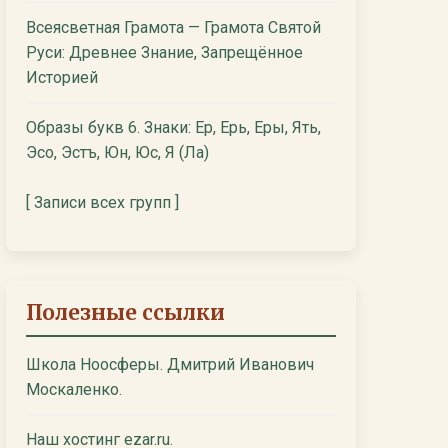
Всеясветная Грамота — Грамота Святой
Руси: Древнее Знание, Запрещённое
Историей
Образы букв 6. Знаки: Ер, Ерь, Еры, Ять,
Эсо, Эстъ, Юн, Юс, Я (Ла)
[ Записи всех групп ]
Полезные ссылки
Школа Ноосферы. Дмитрий Иванович
Москаленко.
Наш хостинг ezar.ru.