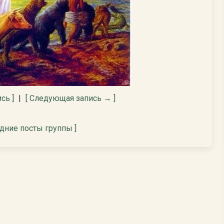
сь ]
|
[ Следующая запись → ]
едние посты группы ]