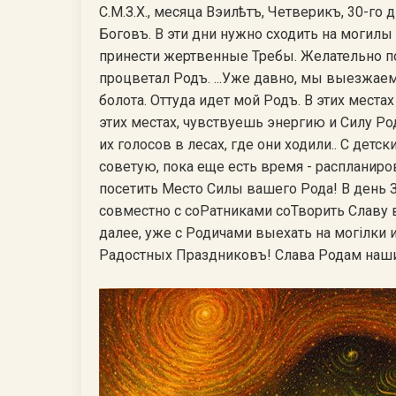
С.М.З.Х., месяца Вэилѣтъ, Четверикъ, 30-г
Боговъ. В эти дни нужно сходить на могил
принести жертвенные Требы. Желательно п
процветал Родъ. ...Уже давно, мы выезжаем
болота. Оттуда идет мой Родъ. В этих места
этих местах, чувствуешь энергию и Силу Р
их голосов в лесах, где они ходили.. С дет
советую, пока еще есть время - распланиров
посетить Место Силы вашего Рода! В день 
совместно с соРатниками соТворить Славу 
далее, уже с Родичами выехать на могiлки
Радостных Праздниковъ! Слава Родам наш