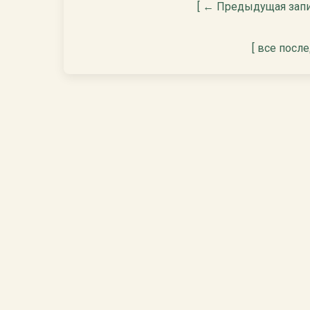
[ ← Предыдущая запи
[ все посл