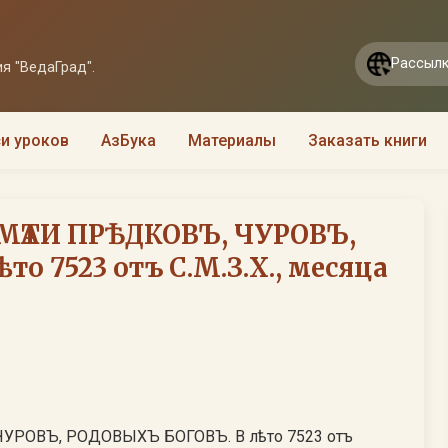
Рассылк
я "ВедаГрад".
и уроков
АзБука
Материалы
Заказать книги
МѦТИ ПРѢДКОВЪ, ЧУРОВЪ,
о 7523 отъ С.М.З.Х., месяца
УРОВЪ, РОДОВЫХЪ БОГОВЪ. В лѣто 7523 отъ