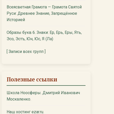
Всеясветная Грамота — Грамота Святой
Руси: Древнее Знание, Запрещённое
Историей
Образы букв 6. Знаки: Ер, Ерь, Еры, Ять,
Эсо, Эстъ, Юн, Юс, Я (Ла)
[ Записи всех групп ]
Полезные ссылки
Школа Ноосферы. Дмитрий Иванович
Москаленко.
Наш хостинг ezar.ru.