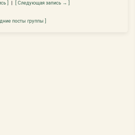
сь ]
|
[ Следующая запись → ]
едние посты группы ]