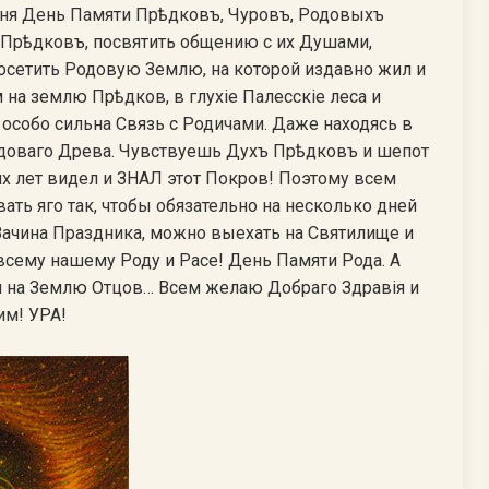
о дня День Памяти Прѣдковъ, Чуровъ, Родовыхъ
ы Прѣдковъ, посвятить общению с их Душами,
осетить Родовую Землю, на которой издавно жил и
 на землю Прѣдков, в глухiе Палесскiе леса и
х особо сильна Связь с Родичами. Даже находясь в
одоваго Древа. Чувствуешь Духъ Прѣдковъ и шепот
ских лет видел и ЗНАЛ этот Покров! Поэтому всем
ать яго так, чтобы обязательно на несколько дней
Зачина Праздника, можно выехать на Святилище и
всему нашему Роду и Расе! День Памяти Рода. А
 и на Землю Отцов… Всем желаю Добраго Здравiя и
им! УРА!