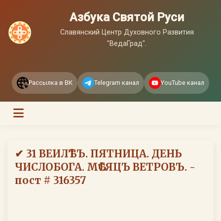
Азбука Святой Руси
Славянский Центр Духовного Развития
"ВедаГрад".
Рассылка в ВК
Telegram канал
YouTube канал
✔ 31 ВЕИЛѢТЪ. ПЯТНИЦА. ДЕНЬ
ЧИСЛОБОГА. МѢСЯЦЪ ВЕТРОВЪ. -
пост # 316357