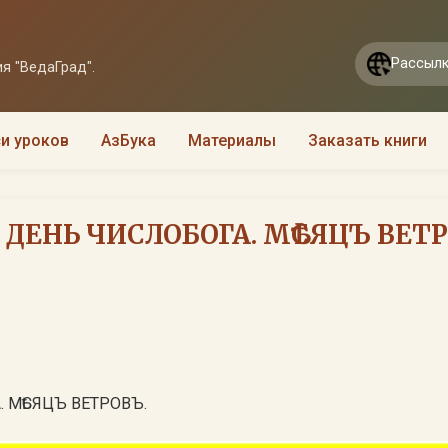
Рассылк
я "ВедаГрад".
и уроков
АзБука
Материалы
Заказать книги
. ДЕНЬ ЧИСЛОБОГА. МѢСЯЦЪ ВЕТР
. МѢСЯЦЪ ВЕТРОВЪ.