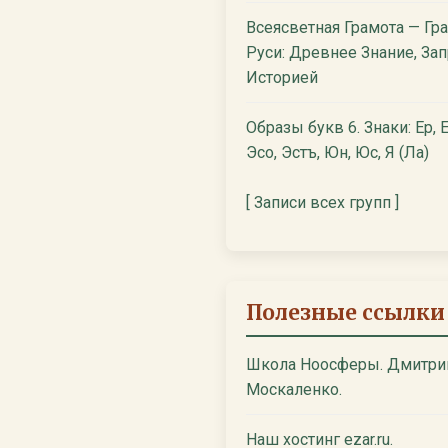
Всеясветная Грамота — Гр
Руси: Древнее Знание, За
Историей
Образы букв 6. Знаки: Ер, Е
Эсо, Эстъ, Юн, Юс, Я (Ла)
[ Записи всех групп ]
Полезные ссылки
Школа Ноосферы. Дмитри
Москаленко.
Наш хостинг ezar.ru.