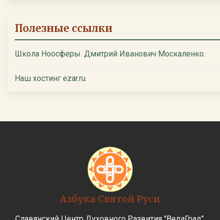
Полезные ссылки
Школа Ноосферы. Дмитрий Иванович Москаленко.
Наш хостинг ezar.ru.
Азбука Святой Руси
Славянский Центр Духовного Развития "ВедаГрад".