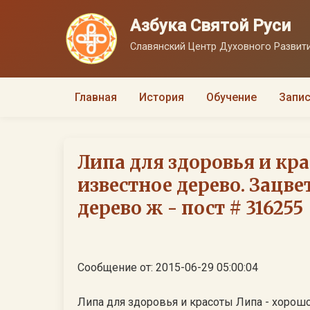
Азбука Святой Руси
Славянский Центр Духовного Развити
Главная
История
Обучение
Запис
Липа для здоровья и кр
известное дерево. Зацве
дерево ж - пост # 316255
Сообщение от: 2015-06-29 05:00:04
Липа для здоровья и красоты Липа - хорошо известное дерево. Зацветает в начале июля. Это дерево живет очень долго: в среднем до 300-400 лет, а отдельные особи доживают до 1200 лет. В течение всей своей жизни липа не только радует глаз своей необыкновенной красотой, но и служит источником лекарственного сырья, с давних пор используемого в народной медицине. Применяют, как правило, цветы липы для оздоровления. Цветет липа всего 10-12 дней, собирать цветы лучше всего в жаркую погоду и в полдень, во время молодого месяца - обязательно накануне сбора посмотрите на небо, чтобы определить фазу Луны. Если собрать цвет липы после дождя, в пасмурный день, то цветы темнеют и полностью теряют свою лечебную активность. Цветы липы являются популярнейшим народным лечебным средством. Они содержат эфирное масло, сапонины, каротин, витамин С, дубильные вещества, фитонциды. Желтовато-белые, необыкновенно душистые цветки собраны по 3-15 штук в полузонтики. В каждом соцветии есть бледно-зеленый удлиненный тонкий прицветный лист. В медицине соцветия липы применяют вместе с прицветником. Сбор приурочивают к той фазе, когда большая часть цветков распустилась, а другая находится в бутонах. В более поздние сроки сырье теряет лечебные свойства. Сушат цветки на чердаках под железной крышей или под навесами с хорошей вентиляцией, расстилая тонким слоем на ткани или бумаге, или в сушилке при температуре 25-30 С. Сушить цветки на солнце нельзя. Хранится сырье 2 года. Можно сушить их и в сушилках при температуре 40-50 градусов, но только не на солнце. При сушке на солнце цветки частично теряют свои целебные свойства. Сушку прекращают после того, как цветки становятся ломкими. После сушки удаляют побуревшие или повреждённые насекомыми и болезнями соцветия, ветки и другие примеси. Готовое сырьё должно состоять из соцветий с преобладанием распустившихся цветков. Цветки липы применяют в медицине в виде настоя или отвара. Липовый чай аппетитно выглядит, приятно пахнет и особенно вкусен, если его подсластить медом, всем известно, какое это целебное средство. Настой цветков оказывает успокаивающее действие на нервную систему, уменьшает вязкость крови, увеличивает желче- и мочеотделение, обладает потогонными, жаропонижающими, обезболивающими, отхаркивающими и противомикробными свойствами. Противовоспалительное действие цветки липы получили за счёт препятствующих развитию воспаления биофлавоноидов. Данные вещества также ускоряют процессы заживления, обладают антисептическими свойствами, оказывают жаропонижающее и потогонное действие, снимают спазмы, понижают артериальное давление, оказывают успокаивающее действие. Настой принимают при простуде, гриппе и острых бронхитах, а также при заболеваниях почек и детских инфекциях. Его используют для полоскания рта и зева при воспалительных заболеваниях и ангинах, чередуя настой с антисептическими средствами - поваренной солью, прополисом. Непроцеженный настой с распаренным сырьем назначают при воспалении геморроидальных узлов, груднице, язвах, ревматизме, ожогах. Настоем липового цвета в соотношении 1:20 рекомендуется умывать лицо, чтобы придать коже эластичность. Цветы липы часто добавляют к смесям для лечения разных болезней, особенно заболеваний желудка, печени, кишечника и почек. Для приготовления настоя 3 столовые ложки сырья заливают 1 стаканом кипятка, нагревают на водяной бане 15 мин, охлаждают и процеживают. Принимают горячим 1-2 стакана 2-3 раза в день. Отвар готовят из расчета 3-4 столовые ложки измельченных цветков на 400 мл воды, кипятят в течение 10 минут, процеживают. Варенье из цветов липы Цветы липы рекомендуется собирать в теплую погоду (до +25) с переменной облачностью и влажным воздухом, когда в них интенсивно выделяется нектар. Цветы обрезают ножницами от плодоножек. Цветы помещают в дуршлаг, моют под холодной водой, дают воде стечь, складывают в таз и заливают кипящим сахарным сиропом (на 1 кг цветов - 400 г воды и 1 кг сахара), чтобы цветы не всплывали, на них кладут плоскую тарелку и ставят сверху банку с водой. Когда цветы напитаются сахаром и осядут, варят варенье до готовности в один прием, кипящим разливают в подогретые банки и закатывают. Чтобы варенье не засахаривалось, в него в конце варки добавляют лимонную кислоту 3 г на 1 кг цветов. Внимание! Перед применением средств, обязательно проконсультируйтесь с врачом! О целебных свойствах цветов липы: • Измельченные свежие почки и листья липы применяют как наружное противовоспалительное, болеутоляющее и мягчительное средство при ожогах и язвах. • Липа одно из немногих растений на земле, которое содержит фитогормоны, то есть вещества близкие к женским половым гормонам, может быть поэтому цвет липы обладает омолаживающим действи