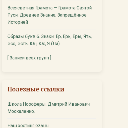
Всеясветная Грамота — Грамота Святой
Руси: Древнее Знание, Запрещённое
Историей
Образы букв 6. Знаки: Ер, Ерь, Еры, Ять,
Эсо, Эстъ, Юн, Юс, Я (Ла)
[ Записи всех групп ]
Полезные ссылки
Школа Ноосферы. Дмитрий Иванович
Москаленко.
Наш хостинг ezar.ru.