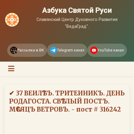
Азбука Святой Руси
Славянский Центр Духовного Развития
"ВедаГрад".
Рассылка в ВК
Telegram канал
YouTube канал
✔ 37 ВЕИЛѢТЪ. ТРИТЕИНИКЪ. ДЕНЬ
РОДАГОСТА. СВѢТЛЫЙ ПОСТЪ.
МѢСЯЦЪ ВЕТРОВЪ. - пост # 316242