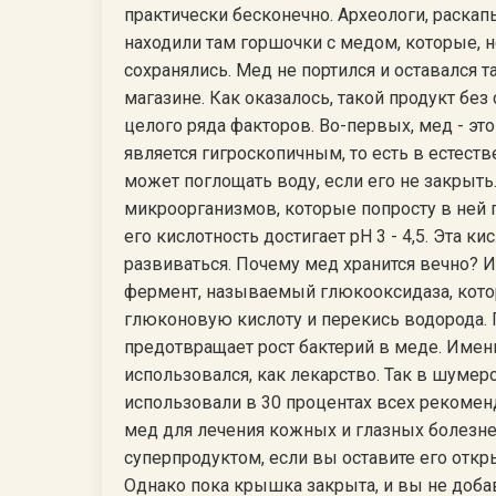
практически бесконечно. Археологи, раска
находили там горшочки с медом, которые, 
сохранялись. Мед не портился и оставался 
магазине. Как оказалось, такой продукт без
целого ряда факторов. Во-первых, мед - эт
является гигроскопичным, то есть в естест
может поглощать воду, если его не закрыть
микроорганизмов, которые попросту в ней по
его кислотность достигает pH 3 - 4,5. Эта к
развиваться. Почему мед хранится вечно? 
фермент, называемый глюкооксидаза, котор
глюконовую кислоту и перекись водорода. 
предотвращает рост бактерий в меде. Имен
использовался, как лекарство. Так в шумер
использовали в 30 процентах всех рекомен
мед для лечения кожных и глазных болезне
суперпродуктом, если вы оставите его откр
Однако пока крышка закрыта, и вы не добав