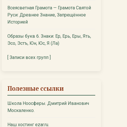
Всеясветная Грамота — Грамота Святой
Руси: Древнее Знание, Запрещённое
Историей
Образы букв 6. Знаки: Ер, Ерь, Еры, Ять,
Эсо, Эстъ, Юн, Юс, Я (Ла)
[ Записи всех групп ]
Полезные ссылки
Школа Ноосферы. Дмитрий Иванович
Москаленко.
Наш хостинг ezar.ru.