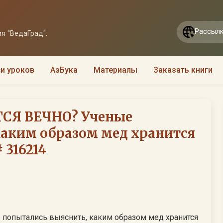
Рассылк
я "ВедаГрад".
и уроков
АзБука
Материалы
Заказать книги
СЯ ВЕЧНО? Ученые
каким образом мед хранится
 316214
опытались выяснить, каким образом мед хранится