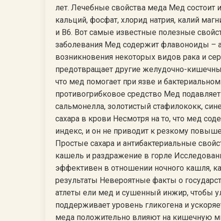
лет. Лечебные свойства меда Мед состоит 
кальций, фосфат, хлорид натрия, калий магни
и B6. Вот самые известные полезные свойс
заболевания Мед содержит флавоноиды – а
возникновения некоторых видов рака и сер
предотвращает другие желудочно-кишечные
что мед помогает при язве и бактериальном 
противогрибковое средство Мед подавляет р
сальмонелла, золотистый стафилококк, сине
сахара в крови Несмотря на то, что мед сод
индекс, и он не приводит к резкому повыше
Простые сахара и антибактериальные свойс
кашель и раздражение в горле Исследовани
эффективен в отношении ночного кашля, как
результаты Невероятные факты о государст
атлеты ели мед и сушенный инжир, чтобы у
поддерживает уровень гликогена и ускоряе
меда положительно влияют на кишечную ми