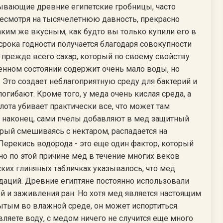
пывающие древние египетские гробницы, часто
несмотря на тысячелетнюю давность, прекрасно
таким же вкусным, как будто вы только купили его в
 срока годности получается благодаря совокупности
о прежде всего сахар, который по своему свойству
венном состоянии содержит очень мало воды, но
. Это создает неблагоприятную среду для бактерий и
гибают. Кроме того, у меда очень кислая среда, а
ислота убивает практически все, что может там
И наконец, сами пчелы добавляют в мед защитный
ый смешиваясь с нектаром, распадается на
Перекись водорода - это еще один фактор, который
но по этой причине мед в течение многих веков
ских глиняных табличках указывалось, что мед
даций. Древние египтяне постоянно использовали
й и заживления ран. Но хотя мед является настоящим
ытым во влажной среде, он может испортиться.
ляете воду, с медом ничего не случится еще много