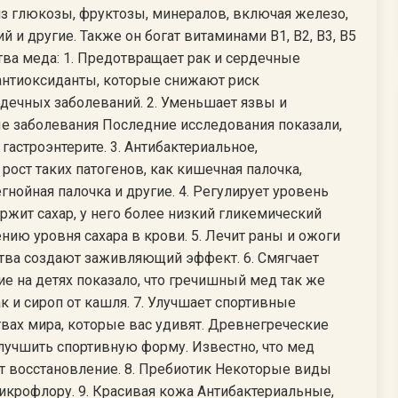
из глюкозы, фруктозы, минералов, включая железо,
й и другие. Также он богат витаминами B1, B2, B3, B5
тва меда: 1. Предотвращает рак и сердечные
нтиоксиданты, которые снижают риск
дечных заболеваний. 2. Уменьшает язвы и
 заболевания Последние исследования показали,
гастроэнтерите. 3. Антибактериальное,
ост таких патогенов, как кишечная палочка,
гнойная палочка и другие. 4. Регулирует уровень
ержит сахар, у него более низкий гликемический
нию уровня сахара в крови. 5. Лечит раны и ожоги
тва создают заживляющий эффект. 6. Смягчает
е на детях показало, что гречишный мед так же
 и сироп от кашля. 7. Улучшает спортивные
вах мира, которые вас удивят. Древнегреческие
лучшить спортивную форму. Известно, что мед
т восстановление. 8. Пребиотик Некоторые виды
крофлору. 9. Красивая кожа Антибактериальные,