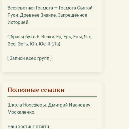
Всеясветная Грамота — Грамота Святой
Руси: Древнее Знание, Запрещённое
Историей
Образы букв 6. Знаки: Ер, Ерь, Еры, Ять,
Эсо, Эстъ, Юн, Юс, Я (Ла)
[ Записи всех групп ]
Полезные ссылки
Школа Ноосферы. Дмитрий Иванович
Москаленко.
Наш хостинг ezar.ru.