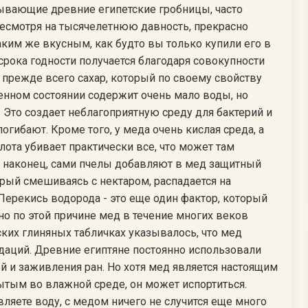
пывающие древние египетские гробницы, часто
несмотря на тысячелетнюю давность, прекрасно
таким же вкусным, как будто вы только купили его в
 срока годности получается благодаря совокупности
о прежде всего сахар, который по своему свойству
венном состоянии содержит очень мало воды, но
. Это создает неблагоприятную среду для бактерий и
гибают. Кроме того, у меда очень кислая среда, а
ислота убивает практически все, что может там
И наконец, сами пчелы добавляют в мед защитный
ый смешиваясь с нектаром, распадается на
Перекись водорода - это еще один фактор, который
но по этой причине мед в течение многих веков
ских глиняных табличках указывалось, что мед
даций. Древние египтяне постоянно использовали
й и заживления ран. Но хотя мед является настоящим
ытым во влажной среде, он может испортиться.
ляете воду, с медом ничего не случится еще много