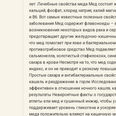
лет. Лечебные свойства меда Мед состоит 
кальций, фосфат, хлорид натрия, калий магни
и B6. Вот самые известные полезные свойс
заболевания Мед содержит флавоноиды – а
возникновения некоторых видов рака и сер
предотвращает другие желудочно-кишечные
что мед помогает при язве и бактериальном 
противогрибковое средство Мед подавляет р
сальмонелла, золотистый стафилококк, сине
сахара в крови Несмотря на то, что мед сод
индекс, и он не приводит к резкому повыше
Простые сахара и антибактериальные свойс
кашель и раздражение в горле Исследовани
эффективен в отношении ночного кашля, как
результаты Невероятные факты о государст
атлеты ели мед и сушенный инжир, чтобы у
поддерживает уровень гликогена и ускоряе
меда положительно влияют на кишечную ми