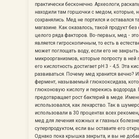
практически бесконечно. Археологи, раска
находили там горшочки с медом, которые, 
сохранялись. Мед не портился и оставался 
магазине. Как оказалось, такой продукт без
целого ряда факторов. Во-первых, мед - эт
является гигроскопичным, то есть в естест
может поглощать воду, если его не закрыть
микроорганизмов, которые попросту в ней по
его кислотность достигает pH 3 - 4,5. Эта к
развиваться. Почему мед хранится вечно? 
фермент, называемый глюкооксидаза, котор
глюконовую кислоту и перекись водорода. 
предотвращает рост бактерий в меде. Имен
использовался, как лекарство. Так в шумер
использовали в 30 процентах всех рекомен
мед для лечения кожных и глазных болезне
суперпродуктом, если вы оставите его откр
Однако пока крышка закрыта, и вы не добав