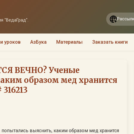
Рассылк
я "ВедаГрад".
и уроков
АзБука
Материалы
Заказать книги
СЯ ВЕЧНО? Ученые
каким образом мед хранится
 316213
опытались выяснить, каким образом мед хранится