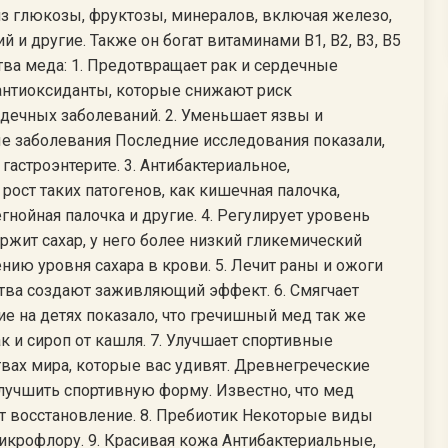
из глюкозы, фруктозы, минералов, включая железо,
й и другие. Также он богат витаминами B1, B2, B3, B5
тва меда: 1. Предотвращает рак и сердечные
нтиоксиданты, которые снижают риск
дечных заболеваний. 2. Уменьшает язвы и
 заболевания Последние исследования показали,
гастроэнтерите. 3. Антибактериальное,
ост таких патогенов, как кишечная палочка,
гнойная палочка и другие. 4. Регулирует уровень
ержит сахар, у него более низкий гликемический
нию уровня сахара в крови. 5. Лечит раны и ожоги
тва создают заживляющий эффект. 6. Смягчает
е на детях показало, что гречишный мед так же
 и сироп от кашля. 7. Улучшает спортивные
вах мира, которые вас удивят. Древнегреческие
лучшить спортивную форму. Известно, что мед
т восстановление. 8. Пребиотик Некоторые виды
крофлору. 9. Красивая кожа Антибактериальные,