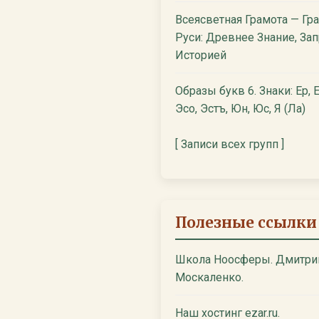
Всеясветная Грамота — Гр
Руси: Древнее Знание, За
Историей
Образы букв 6. Знаки: Ер, Е
Эсо, Эстъ, Юн, Юс, Я (Ла)
[ Записи всех групп ]
Полезные ссылки
Школа Ноосферы. Дмитри
Москаленко.
Наш хостинг ezar.ru.