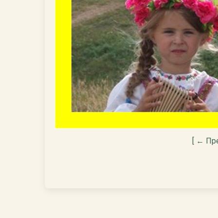
[ ← Пр