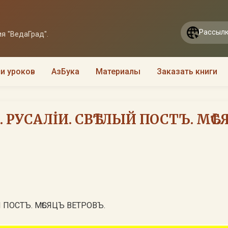
Рассылк
я "ВедаГрад".
и уроков
АзБука
Материалы
Заказать книги
. РУСАЛİИ. СВѢТЛЫЙ ПОСТЪ. МѢС
Й ПОСТЪ. МѢСЯЦЪ ВЕТРОВЪ.