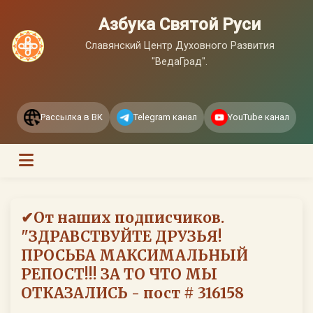
Азбука Святой Руси
Славянский Центр Духовного Развития
"ВедаГрад".
Рассылка в ВК
Telegram канал
YouTube канал
✔От наших подписчиков.
"ЗДРАВСТВУЙТЕ ДРУЗЬЯ!
ПРОСЬБА МАКСИМАЛЬНЫЙ
РЕПОСТ!!! ЗА ТО ЧТО МЫ
ОТКАЗАЛИСЬ - пост # 316158