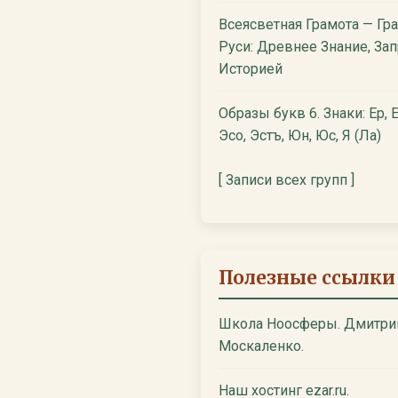
Всеясветная Грамота — Гр
Руси: Древнее Знание, За
Историей
Образы букв 6. Знаки: Ер, Е
Эсо, Эстъ, Юн, Юс, Я (Ла)
[ Записи всех групп ]
Полезные ссылки
Школа Ноосферы. Дмитри
Москаленко.
Наш хостинг ezar.ru.