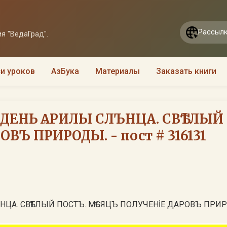
Рассылк
я "ВедаГрад".
и уроков
АзБука
Материалы
Заказать книги
. ДЕНЬ ѦРИЛЫ СЛЪНЦА. СВѢТЛЫЙ
ВЪ ПРИРОДЫ. - пост # 316131
ЪНЦА. СВѢТЛЫЙ ПОСТЪ. МѢСЯЦЪ ПОЛУЧЕНİЕ ДАРОВЪ ПРИ