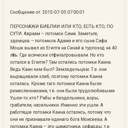
Сообщение от: 2015-07-05 07:00:01
ПЕРСОНАЖИ БИБЛИИ ИЛИ КТО, ЕСТЬ КТО, ПО
СУТИ. Авраам – потомок Сима. Заметьте,
эдемцев – потомков Адама и яго сына Сифа.
Моше вывел из Египта на Синай в турпоход на 40
лѣтъ. Где всячески отфильтровывали. Но кто
остался в Египте? Там остались потомки Каина.
Ведь Каин кем был? Земледельцем. Т.е. они
выращивали хлеб, поэтому потомки Каина
остались. Кроме таго потомки Каина были
ремесленниками, т.е. они были трудолюбивыми.
Ушли-то кто? Рабы и бездельники, воры,
грабители, насильники. Именно эти ушли. А
работящiе потомки Каина остались, потому что
они не признавали единаго бога Моисеева. А
потомки Каина – это шимотники, сефарды, т.е.