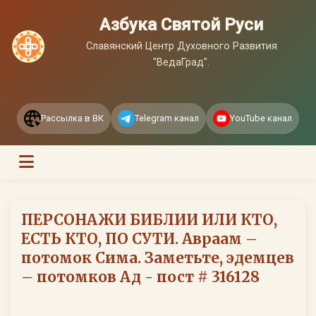
Азбука Святой Руси
Славянский Центр Духовного Развития
"ВедаГрад".
Рассылка в ВК
Telegram канал
YouTube канал
ПЕРСОНАЖИ БИБЛИИ ИЛИ КТО,
ЕСТЬ КТО, ПО СУТИ. Авраам –
потомок Сима. Заметьте, эдемцев
– потомков Ад - пост # 316128