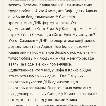
зажать. Потомки Каина они и были изначально
трудолюбивы. А что Авель, что Сиф – дети Адама,
они были бездельниками. У Сифа яго
хромосомная ДНК формула такая: «Y»
адамовский, а «Х» от Евы. А у Каина хромосомная
пара – «Y» от Самаэля, а «Х» от Евы. Чувствуете?
«Y» от Самаэля – ДНК по энергетике совѣршенно
другая, чем «Y» от Адама. Тем более, потомки
Каина они на нормальной Земле с нормальными
трудолюбивыми людьми жили: жену-то он, где
взял? На Ноде. Т.е. они поменялись.
Единственное что у них, у Сифа и Каина общее –
это то, что мама у них одна – Ева. Т.е. у них
некоторыя участки ДНК одинаковыя, а
некоторыя различны. Энергоновыя системы у
них десятеричныя и у Сифа, и у Каина, но различiе
в том, что генофонд у потомков Каина
передается по отцу, а у потомков Сифа и Адама –