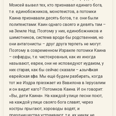
Моисей вывел тех, кто признавал единаго бога,
т.е. единобожников, монотеистов, а потомки
Каина признавали десять богов, т.е. они были
политеистами: Каин однаго свояго и девять там –
на Земле Нод. Поэтому у них, единобожников и
шимотников, система вроде бы родственная, но
они антагонисты – друг друга терпеть не могут.
Поэтому в современном Израиле потомки Каина
– сефарды, т.е. чистокровныя, как их иногда
называют, евреи, они не исповедуют иудаизм, у
них старая, как бы сейчас сказали – ѧзычѣская
еврейская вѣра. Мы ещё будем разбирать, когда
тот же Издра прiезжает из Вавилона в Iерусалим
и он видит каго? Потомков Каина. И он говорит:
«Вы, дети Каина». На каждой улице песни поют,
на каждой улице свояго бога славят, через
костры прыгают, хороводы водят, и
празднишества устраивают, т.е. их никак не