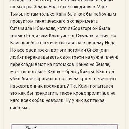
по матери. Земля Нод тоже находится в Мiре
Тьмы, но там только Каин был как бы побочным
продуктом генетическаго эксперимента
Сатанаила и Самаэля, хотя лабораторной была
только Ева, а сам Каин уже от Самаэля и Евы. Но
Каин как бы генетически влился в систему Нода.
Но все свои грехи вот эти потомки Сифа (они
любят перекладывать свои грехи на чужiе плечи)
перекладывают на потомков Каина на Земле,
мол, ты потомок Каина – братоубийцы. Каин, да
убил Авеля, правильно, а зачем кровь невинную
на жертвенник проливать? Т.е. Каин попытался
это как бы прекратить такое кровопролитiе, а на
няго всех собак навѣсили. Ну у них вот такая
система.