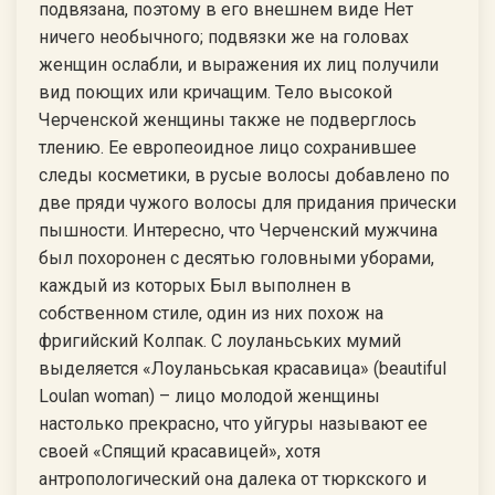
подвязана, поэтому в его внешнем виде Нет
ничего необычного; подвязки же на головах
женщин ослабли, и выражения их лиц получили
вид поющих или кричащим. Тело высокой
Черченской женщины также не подверглось
тлению. Ее европеоидное лицо сохранившее
следы косметики, в русые волосы добавлено по
две пряди чужого волосы для придания прически
пышности. Интересно, что Черченский мужчина
был похоронен с десятью головными уборами,
каждый из которых Был выполнен в
собственном стиле, один из них похож на
фригийский Колпак. С лоуланьських мумий
выделяется «Лоуланьськая красавица» (beautiful
Loulan woman) – лицо молодой женщины
настолько прекрасно, что уйгуры называют ее
своей «Спящий красавицей», хотя
антропологический она далека от тюркского и