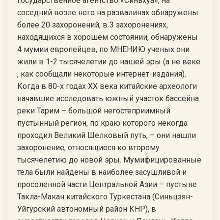
государственное агентство «Синьхуа», на
соседний возле него на развалинах обнаружены
более 20 захоронений, в 3 захоронениях,
находящихся в хорошем состоянии, обнаружены
4 мумии европейцев, по МНЕНИЮ ученых они
жили в 1-2 тысячелетии до нашей эры (а не веке
, как сообщали некоторые интернет-издания).
Когда в 80-х годах ХХ века китайские археологи
начавшие исследовать южный участок бассейна
реки Тарим – большой негостеприимный
пустынный регион, по краю которого некогда
проходил Великий Шелковый путь, – они нашли
захоронение, относящиеся ко второму
тысячелетию до новой эры. Мумифицированные
тела были найдены в наиболее засушливой и
просоленной части Центральной Азии – пустыне
Такла-Макан китайского Туркестана (Синьцзян-
Уйгурский автономный район КНР), в