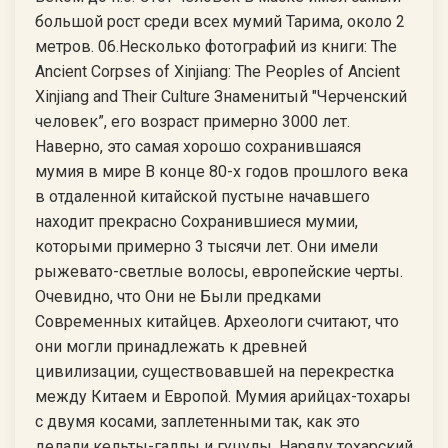
большой рост среди всех мумий Тарима, около 2
метров. 06.Несколько фотографий из книги: The
Ancient Corpses of Xinjiang: The Peoples of Ancient
Xinjiang and Their Culture Знаменитый "Черченский
человек”, его возраст примерно 3000 лет.
Наверно, это самая хорошо сохранившаяся
мумия в мире В конце 80-х годов прошлого века
в отдаленной китайской пустыне начавшего
находит прекрасно Сохранившиеся мумии,
которыми примерно 3 тысячи лет. Они имели
рыжевато-светлые волосы, европейские черты.
Очевидно, что Они не Были предками
Современных китайцев. Археологи считают, что
они могли принадлежать к древней
цивилизации, существовавшей на перекрестка
между Китаем и Европой. Мумия арийцах-тохары
с двумя косами, заплетенными так, как это
делали кельты-галлы и гуцулы. Наряду тохарский