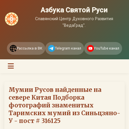
Азбука Святой Руси
Славянский Центр Духовного Развития
"ВедаГрад".
Рассылка в ВК
Telegram канал
YouTube канал
Мумии Русов найденные на
севере Китая Подборка
фотографий знаменитых
Таримских мумий из Синьцзяно-
У - пост # 316125