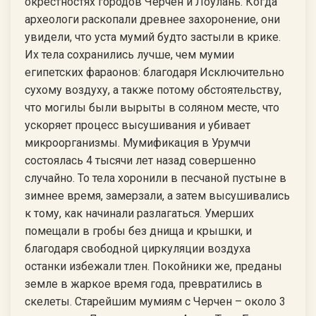
окрестностях городов Черчен и Лоулань. Когда
археологи раскопали древнее захоронение, они
увидели, что уста мумий будто застыли в крике.
Их тела сохранились лучше, чем мумии
египетских фараонов: благодаря Исключительно
сухому воздуху, а также потому обстоятельству,
что могилы были вырыты в соляном месте, что
ускоряет процесс высушивания и убивает
микроорганизмы. Мумификация в Урумчи
состоялась 4 тысячи лет назад совершенно
случайно. То тела хоронили в песчаной пустыне в
зимнее время, замерзали, а затем высушивались
к тому, как начинали разлагаться. Умерших
помещали в гробы без днища и крышки, и
благодаря свободной циркуляции воздуха
останки избежали тлен. Покойники же, преданы
земле в жаркое время года, превратились в
скелеты. Старейшим мумиям с Черчен – около 3