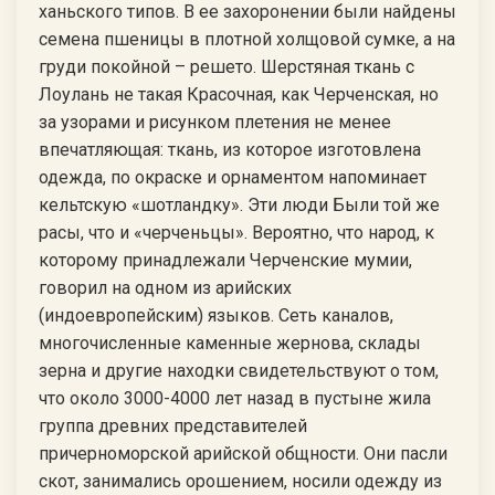
ханьского типов. В ее захоронении были найдены
семена пшеницы в плотной холщовой сумке, а на
груди покойной – решето. Шерстяная ткань с
Лоулань не такая Красочная, как Черченская, но
за узорами и рисунком плетения не менее
впечатляющая: ткань, из которое изготовлена
одежда, по окраске и орнаментом напоминает
кельтскую «шотландку». Эти люди Были той же
расы, что и «черченьцы». Вероятно, что народ, к
которому принадлежали Черченские мумии,
говорил на одном из арийских
(индоевропейским) языков. Сеть каналов,
многочисленные каменные жернова, склады
зерна и другие находки свидетельствуют о том,
что около 3000-4000 лет назад в пустыне жила
группа древних представителей
причерноморской арийской общности. Они пасли
скот, занимались орошением, носили одежду из