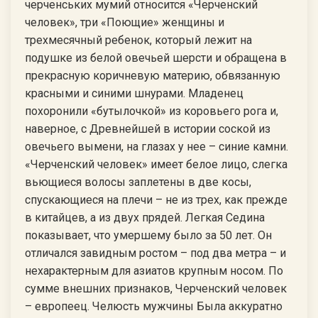
черченських мумий относится «Черченский
человек», три «Поющие» женщины и
трехмесячный ребенок, который лежит на
подушке из белой овечьей шерсти и обращена в
прекрасную коричневую материю, обвязанную
красными и синими шнурами. Младенец
похоронили «бутылочкой» из коровьего рога и,
наверное, с Древнейшей в истории соской из
овечьего вымени, на глазах у нее – синие камни.
«Черченский человек» имеет белое лицо, слегка
вьющиеся волосы заплетены в две косы,
спускающиеся на плечи – не из трех, как прежде
в китайцев, а из двух прядей. Легкая Седина
показывает, что умершему было за 50 лет. Он
отличался завидным ростом – под два метра – и
нехарактерным для азиатов крупным носом. По
сумме внешних признаков, Черченский человек
– европеец. Челюсть мужчины Была аккуратно