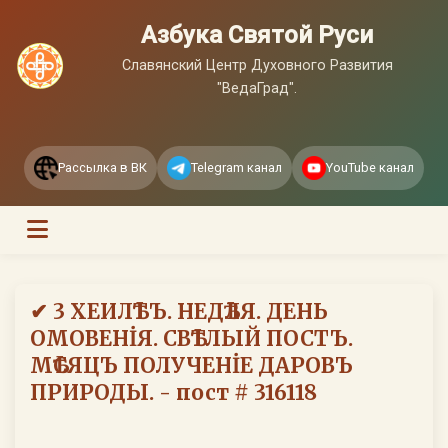
Азбука Святой Руси
Славянский Центр Духовного Развития
"ВедаГрад".
Рассылка в ВК
Telegram канал
YouTube канал
✔ 3 ХЕИЛѢТЪ. НЕДѢЛЯ. ДЕНЬ
ОМОВЕНİЯ. СВѢТЛЫЙ ПОСТЪ.
МѢСЯЦЪ ПОЛУЧЕНİЕ ДАРОВЪ
ПРИРОДЫ. - пост # 316118