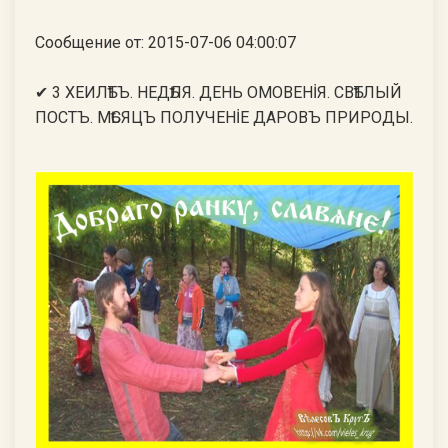
Сообщение от: 2015-07-06 04:00:07
✔ 3 ХЕИЛѢТЪ. НЕДѢЛЯ. ДЕНЬ ОМОВЕНİЯ. СВѢТЛЫЙ
ПОСТЪ. МѢСЯЦЪ ПОЛУЧЕНİЕ ДАРОВЪ ПРИРОДЫ.