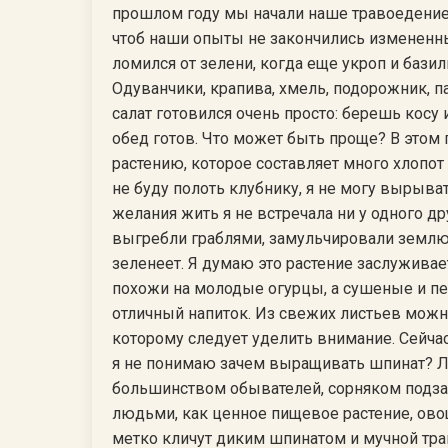
прошлом году мы начали наше травоедение
чтоб наши опыты не закончились измененн
ломился от зелени, когда еще укроп и базил
Одуванчики, крапива, хмель, подорожник, 
салат готовился очень просто: берешь кос
обед готов. Что может быть проще? В этом
растению, которое составляет много хлопот
не буду полоть клубнику, я не могу вырыват
желания жить я не встречала ни у одного др
выгребли граблями, замульчировали землю 
зеленеет. Я думаю это растение заслужива
похожи на молодые огурцы, а сушеные и п
отличный напиток. Из свежих листьев можн
которому следует уделить внимание. Сейча
я не понимаю зачем выращивать шпинат? Леб
большинством обывателей, сорняком подза
людьми, как ценное пищевое растение, овощ
метко кличут диким шпинатом и мучной тра