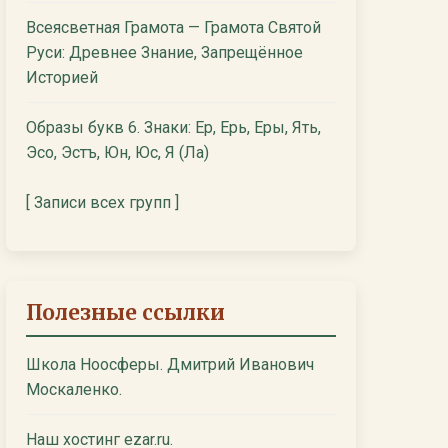
Всеясветная Грамота — Грамота Святой
Руси: Древнее Знание, Запрещённое
Историей
Образы букв 6. Знаки: Ер, Ерь, Еры, Ять,
Эсо, Эстъ, Юн, Юс, Я (Ла)
[ Записи всех групп ]
Полезные ссылки
Школа Ноосферы. Дмитрий Иванович
Москаленко.
Наш хостинг ezar.ru.