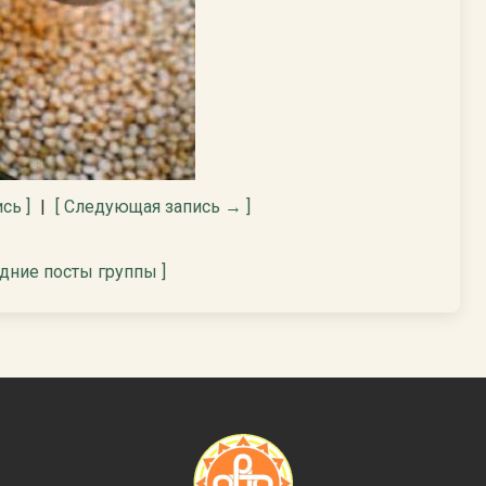
сь ]
|
[ Следующая запись → ]
едние посты группы ]