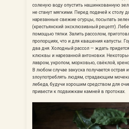
соленую воду опустить нашинкованную зелен
не станут мягкими. Перед подачей к столу
нарезанные свежие огурцы, посыпать зелен
(крестьянский эксклюзивный рецепт). Лебе
помощью тяпки. Залить рассолом, приготов
пропорциях, что и для квашения капусты. Г
два дня. Холодный рассол — ждать придетс
клюквы и нарезанной антоновки. Некоторые
лавром, укропом, морковью, свёклой, хреном
В любом случае закуска получается острая и
злоупотреблять людям, страдающим мочека
лебеда, будучи хорошим средством для очи
привести к подвижкам камней в протоках.