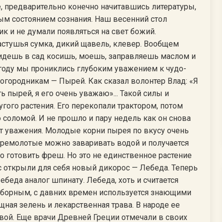
, предварительно конечно начитавшись литературы,
ым состоянием сознания. Наш весенний стол
ик и не думали появляться на свет божий.
пастушья сумка, дикий щавель, клевер. Вообщем
у идешь в сад косишь, моешь, заправляешь маслом и
 году мы прониклись глубоким уважением к чудо-
 огородникам — Пырей. Как сказал волонтер Влад: «Я
ь пырей, я его очень уважаю»... Такой силы и
угого растения. Его перекопали трактором, потом
соломой. И не прошло и пару недель как он снова
ет уважения. Молодые корни пырея по вкусу очень
еремолотые можно заваривать водой и получается
о готовить фреш. Но это не единственное растение
с открыли для себя новый дикорос — Лебеда. Теперь
еда аналог шпинату. Лебеда, хоть и считается
борным, с давних времен используется знающими
ная зелень и лекарственная трава. В народе ее
вой. Еще врачи Древней Греции отмечали в своих