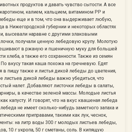
животных продуктов и давать чувство сытости. А все
, каротином, калием, кальцием, витамином РР и
лебеды еще и в том, что она выдерживает любую,
да в Нижегородской губернии и некоторых областях
и, высевали наравне с другими злаковыми
болочки, получали ценную лебедовую крупу. Молотую
дмешивают в ржаную и пшеничную муку для большей
и хлеба, а также его сохранности. Также из семян
По вкусу такая каша похожа на гречневую. Едят
я в пищу также и листья дикой лебеды до цветения,
ре листьев дикой лебеды важно убедиться, что
стый налет. Добавляют листочки лебеды в салаты,
арниры, в качестве зеленой массы. Молодые листья
ак капусту. И говорят, что на вкус квашеная лебеда
лебеда не имеет сколько-нибудь заметного запаха и
атическими приправами, такими как лук, чеснок,
иенты: на литр воды 300 г молодых листьев лебеды,
цов, 10 г укропа, 50 г сметаны, соль. В кипящую