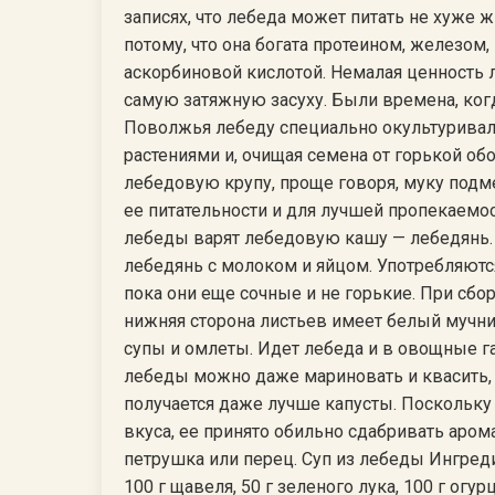
записях, что лебеда может питать не хуже 
потому, что она богата протеином, железом
аскорбиновой кислотой. Немалая ценность 
самую затяжную засуху. Были времена, ког
Поволжья лебеду специально окультуривал
растениями и, очищая семена от горькой о
лебедовую крупу, проще говоря, муку по
ее питательности и для лучшей пропекаемост
лебеды варят лебедовую кашу — лебедянь. 
лебедянь с молоком и яйцом. Употребляютс
пока они еще сочные и не горькие. При сбо
нижняя сторона листьев имеет белый мучни
супы и омлеты. Идет лебеда и в овощные г
лебеды можно даже мариновать и квасить, к
получается даже лучше капусты. Поскольку 
вкуса, ее принято обильно сдабривать аром
петрушка или перец. Суп из лебеды Ингред
100 г щавеля, 50 г зеленого лука, 100 г огур