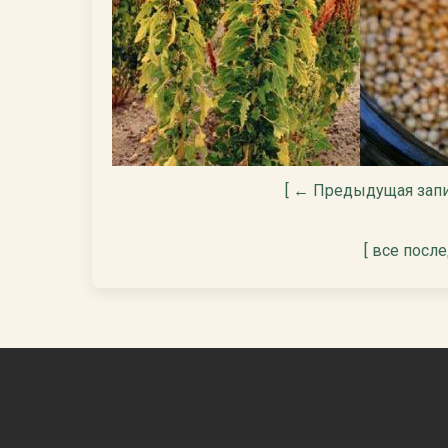
[ ← Предыдущая запи
[ все посл