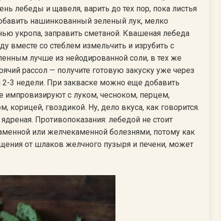
ь лебеды и щавеля, варить до тех пор, пока листья
 добавить нашинкованный зеленый лук, мелко
ью укропа, заправить сметаной. Квашеная лебеда
ду вместе со стеблем измельчить и изрубить с
ленным лучше из нейодированной соли, в тех же
орячий рассол — получите готовую закуску уже через
я 2-3 недели. При закваске можно еще добавить
 импровизируют с луком, чесноком, перцем,
, корицей, гвоздикой. Ну, дело вкуса, как говорится.
 ядреная. Противопоказания: лебедой не стоит
менной или желчекаменной болезнями, потому как
щения от шлаков желчного пузыря и печени, может