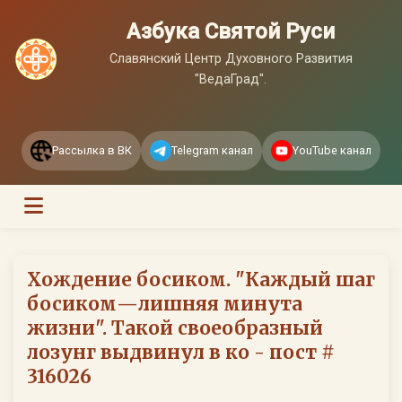
Азбука Святой Руси
Славянский Центр Духовного Развития
"ВедаГрад".
Рассылка в ВК
Telegram канал
YouTube канал
Хождение босиком. "Каждый шаг
босиком—лишняя минута
жизни". Такой своеобразный
лозунг выдвинул в ко - пост #
316026