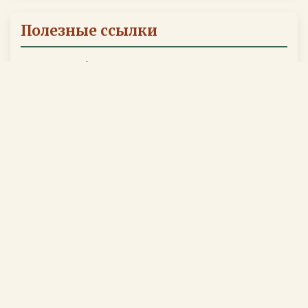
Полезные ссылки
Школа Ноосферы. Дмитрий Иванович Москаленко.
Наш хостинг ezar.ru.
Азбука Святой Руси
Славянский Центр Духовного Развития "ВедаГрад".