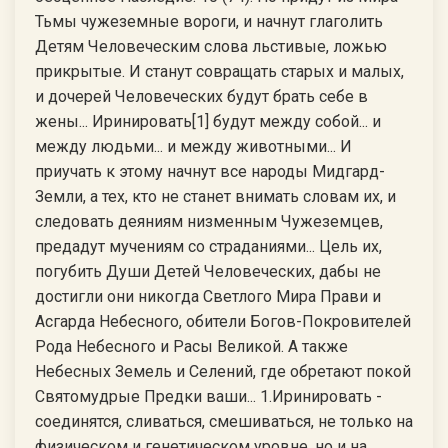
Тьмы чужеземные вороги, и начнут глаголить
Детям Человеческим слова льстивые, ложью
прикрытые. И станут совращать старых и малых,
и дочерей Человеческих будут брать себе в
жены... Иринировать[1] будут между собой... и
между людьми... и между животными... И
приучать к этому начнут все народы Мидгард-
Земли, а тех, кто не станет внимать словам их, и
следовать деяниям низменным Чужеземцев,
предадут мучениям со страданиями... Цель их,
погубить Души Детей Человеческих, дабы не
достигли они никогда Светлого Мира Прави и
Асгарда Небесного, обители Богов-Покровителей
Рода Небесного и Расы Великой. А также
Небесных Земель и Селений, где обретают покой
Святомудрые Предки ваши... 1.Иринировать -
соединятся, сливаться, смешиваться, не только на
физическом и генетическом уровне, но и на