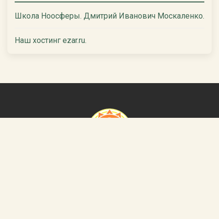
Школа Ноосферы. Дмитрий Иванович Москаленко.
Наш хостинг ezar.ru.
Азбука Святой Руси
Славянский Центр Духовного Развития "ВедаГрад".
Главная