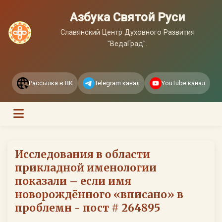
Азбука Святой Руси
Славянский Центр Духовного Развития
"ВедаГрад".
Рассылка в ВК
Telegram канал
YouTube канал
Исследования в области
прикладной именологии
показали – если имя
новорождённого «вписано» в
проблемн - пост # 264895