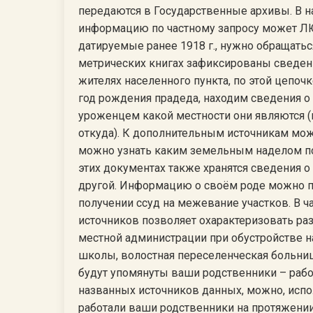
передаются в Государственные архивы. В 
информацию по частному запросу может 
датируемые ранее 1918 г., нужно обращатьс
метрических книгах зафиксированы сведен
жителях населенного пункта, по этой цепоч
год рождения прадеда, находим сведения о 
уроженцем какой местности они являются (в 
откуда). К дополнительным источникам мож
можно узнать каким земельным наделом пол
этих документах также хранятся сведения о
другой. Информацию о своём роде можно по
получении ссуд на межевание участков. В 
источников позволяет охарактеризовать ра
местной администрации при обустройстве на
школы, волостная переселенческая больница
будут упомянуты ваши родственники – раб
названных источников данных, можно, испо
работали ваши родственники на протяжени