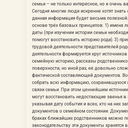
семьи – не только интересное, но и очень в
Сегодня многие люди искренне хотят знать с
данная информация будет весьма полезной.
основе трёх базовых принципов: 1) имена л
даты (при изучении истории семьи необход
помогут восстановить историю рода). 3) пр
трудовой деятельности представителей род
деятельности формируется круг источников
семейную историю, рассказы родственников
поверхности, но иной раз, её довольно сло
фактической составляющей документов. Во
собрать всю информацию, сохранившуюся в
связи семьи. При этом ценнейшим источни
могут восстановить недостающие звенья в 
указывая дату события и всех, кто на них 
документов о семейном состоянии. Докумен
браках ближайших родственников можно пол
законодательству эти документы хранятся в 