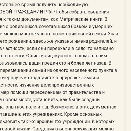
настоящее время получить необходимую
ЛЮБОЙ ГРАЖДАНИН РФ! Чтобы собрать сведения,
я к таким документам, как Метрические книги. В
ия о родившихся, сочетавшихся браком и умерших
ке можно многое узнать по истории своей семьи. Зная
его рождении, здесь же указаны имена родителей, и
частности, если они переехали в село, то написано
но отнести «Списки лиц мужского пола», по ним
ьзовались ваши предки сто и более лет назад. В
 перемещении семей из одного населенного пункта в
черпнуть из ходатайств о прирезке земли и
частности, изучение делопроизводственных
змер помощи переселенцам от правительства и
 новом месте, установить, как были созданы
, опытное поле и т. д. Возможно, в этих документах
отавшие в этих учреждениях. Кроме основных
льзовать так же архивы тех учреждений, в которых
и своей жизни. Сведения о военнослужащих можно