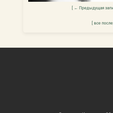
[ ← Предыдущая запи
[ все посл