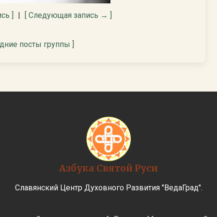
сь ]
|
[ Следующая запись → ]
едние посты группы ]
Азбука Святой Руси
Славянский Центр Духовного Развития "ВедаГрад".