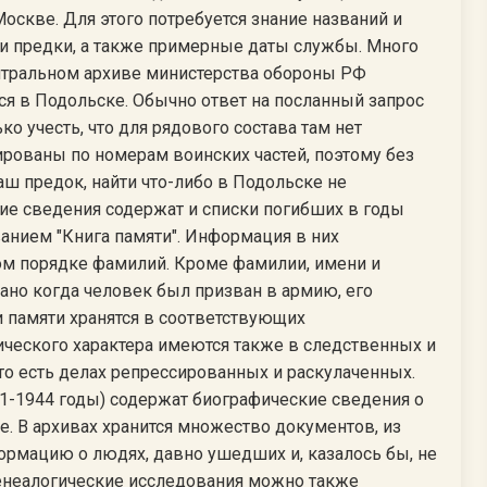
оскве. Для этого потребуется знание названий и
и предки, а также примерные даты службы. Много
нтральном архиве министерства обороны РФ
ся в Подольске. Обычно ответ на посланный запрос
ко учесть, что для рядового состава там нет
рованы по номерам воинских частей, поэтому без
аш предок, найти что-либо в Подольске не
ие сведения содержат и списки погибших в годы
анием "Книга памяти". Информация в них
ом порядке фамилий. Кроме фамилии, имени и
зано когда человек был призван в армию, его
ги памяти хранятся в соответствующих
ческого характера имеются также в следственных и
о есть делах репрессированных и раскулаченных.
1-1944 годы) содержат биографические сведения о
мье. В архивах хранится множество документов, из
рмацию о людях, давно ушедших и, казалось бы, не
генеалогические исследования можно также