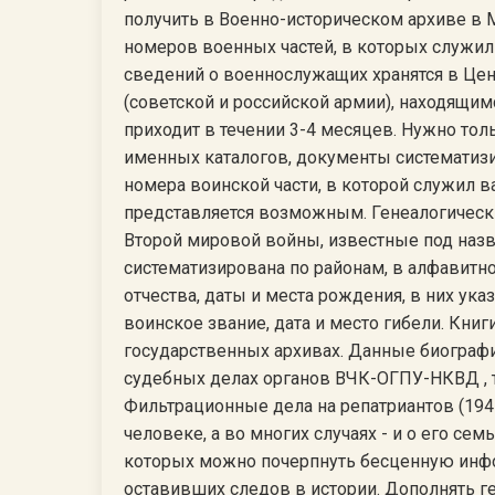
получить в Военно-историческом архиве в М
номеров военных частей, в которых служил
сведений о военнослужащих хранятся в Це
(советской и российской армии), находящим
приходит в течении 3-4 месяцев. Нужно толь
именных каталогов, документы систематизи
номера воинской части, в которой служил в
представляется возможным. Генеалогическ
Второй мировой войны, известные под назв
систематизирована по районам, в алфавитн
отчества, даты и места рождения, в них ука
воинское звание, дата и место гибели. Кни
государственных архивах. Данные биографи
судебных делах органов ВЧК-ОГПУ-НКВД , т
Фильтрационные дела на репатриантов (194
человеке, а во многих случаях - и о его се
которых можно почерпнуть бесценную инфо
оставивших следов в истории. Дополнять 