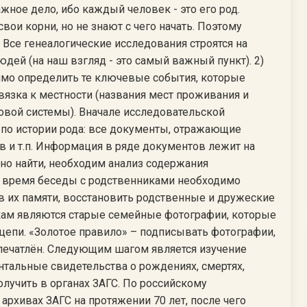
ажное дело, ибо каждый человек - это его род.
вои корни, но не знают с чего начать. Поэтому
 Все генеалогические исследования строятся на
юдей (на наш взгляд - это самый важный пункт). 2)
имо определить те ключевые события, которые
ивязка к местности (названия мест проживания и
овой системы). Вначале исследовательской
 по истории рода: все документы, отражающие
 и т.п. Информация в ряде документов лежит на
жно найти, необходим анализ содержания
 время беседы с родственниками необходимо
 их памяти, восстановить родственные и дружеские
кам являются старые семейные фотографии, которые
цепи. «Золотое правило» – подписывать фотографии,
запечатлён. Следующим шагом является изучение
тальные свидетельства о рождениях, смертях,
учить в органах ЗАГС. По российскому
архивах ЗАГС на протяжении 70 лет, после чего