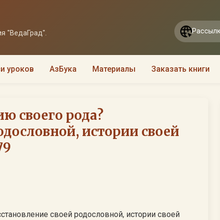
Рассылк
я "ВедаГрад".
и уроков
АзБука
Материалы
Заказать книги
ию своего рода?
одословной, истории своей
79
сстановление своей родословной, истории своей