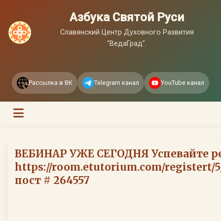
Азбука Святой Руси
Славянский Центр Духовного Развития
"ВедаГрад".
Рассылка в ВК
Telegram канал
YouTube канал
ВЕБИНАР УЖЕ СЕГОДНЯ Успевайте ре
https://room.etutorium.com/registert/
пост # 264557