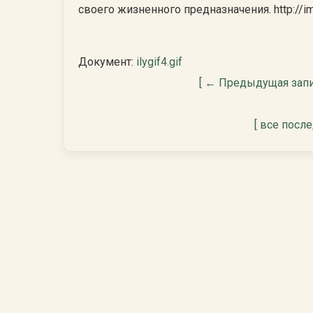
своего жизненного предназначения. http://imy
Документ:
ilygif4.gif
[ ← Предыдущая запи
[ все посл