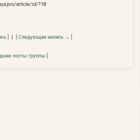
a.pro/article/id/?18
сь ]
|
[ Следующая запись → ]
едние посты группы ]