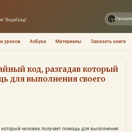
Рассылк
я "ВедаГрад".
и уроков
АзБука
Материалы
Заказать книги
айный код, разгадав который
щь для выполнения своего
в который человек получает помощь для выполнения