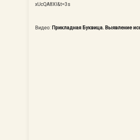
xUcQA8XI&t=3s
Видео:
Прикладная Буквица. Выявление иск