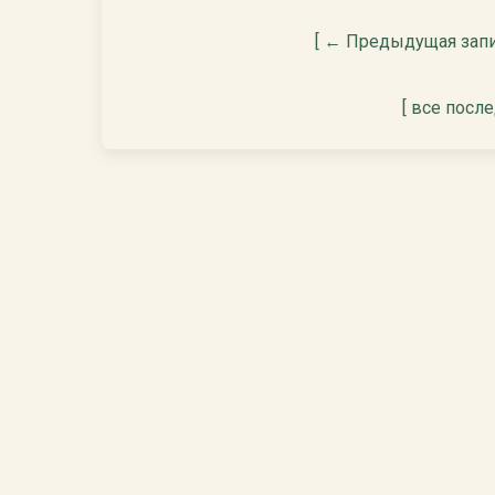
[ ← Предыдущая запи
[ все посл