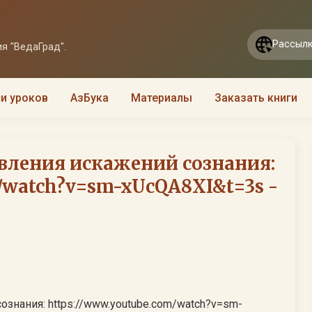
Рассылк
я "ВедаГрад".
и уроков
АзБука
Материалы
Заказать книги
ления искажений сознания:
m/watch?v=sm-xUcQA8XI&t=3s -
нания: https://www.youtube.com/watch?v=sm-