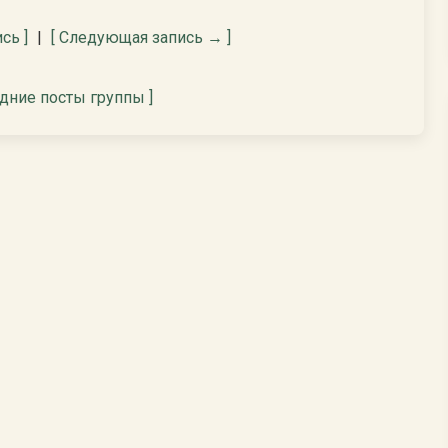
сь ]
|
[ Следующая запись → ]
едние посты группы ]