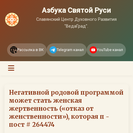
Азбука Святой Руси
Славянский Центр Духовного Развития
"ВедаГрад".
Рассылка в ВК
Telegram канал
YouTube канал
Негативной родовой программой
может стать женская
жертвенность («отказ от
женственности»), которая п -
пост # 264474