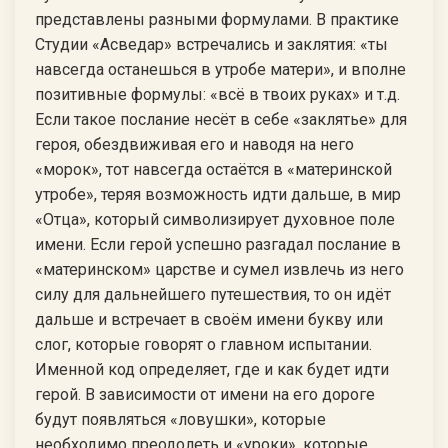
представлены разными формулами. В практике
Студии «Асведар» встречались и заклятия: «ты
навсегда останешься в утробе матери», и вполне
позитивные формулы: «всё в твоих руках» и т.д.
Если такое послание несёт в себе «заклятье» для
героя, обездвиживая его и наводя на него
«морок», тот навсегда остаётся в «материнской
утробе», теряя возможность идти дальше, в мир
«Отца», который символизирует духовное поле
имени. Если герой успешно разгадал послание в
«материнском» царстве и сумел извлечь из него
силу для дальнейшего путешествия, то он идёт
дальше и встречает в своём имени букву или
слог, которые говорят о главном испытании.
Именной код определяет, где и как будет идти
герой. В зависимости от имени на его дороге
будут появляться «ловушки», которые
необходимо преодолеть и «уроки», которые